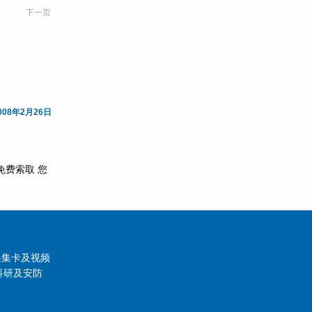
下一页
008年2月26日
免费索取 您
象采集卡及视频
科研及安防