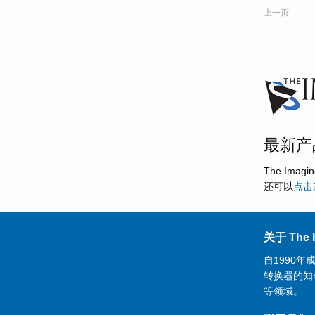
上一页
最新产
The Im
还可以
点击
关于 The I
自1990年
转换器的知
等领域。