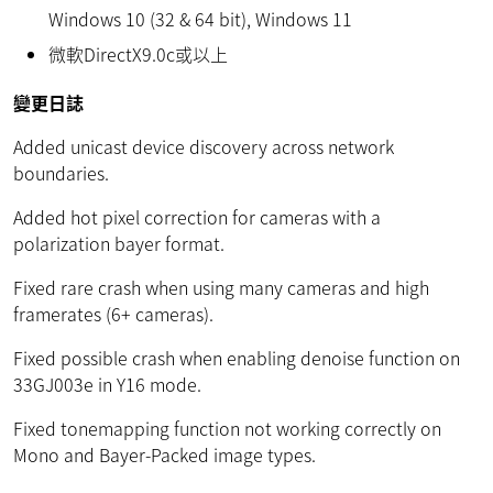
Windows 10 (32 & 64 bit), Windows 11
微軟DirectX9.0c或以上
變更日誌
Added unicast device discovery across network
boundaries.
Added hot pixel correction for cameras with a
polarization bayer format.
Fixed rare crash when using many cameras and high
framerates (6+ cameras).
Fixed possible crash when enabling denoise function on
33GJ003e in Y16 mode.
Fixed tonemapping function not working correctly on
Mono and Bayer-Packed image types.