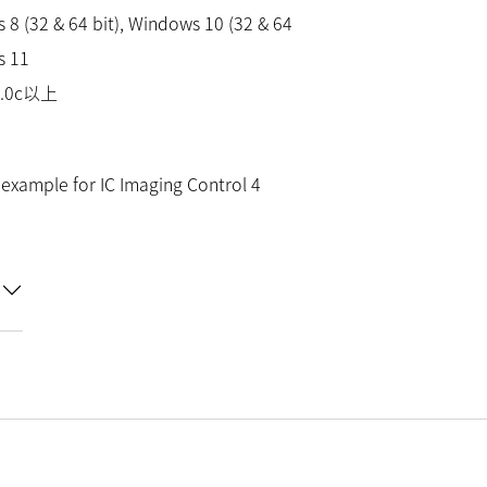
 8 (32 & 64 bit), Windows 10 (32 & 64
s 11
9.0c以上
example for IC Imaging Control 4
。