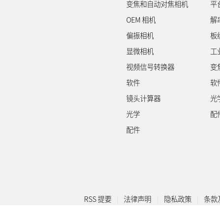
变焦和自动对焦相机
平
OEM 相机
解
偏振相机
板
显微相机
工
视频信号转换器
变
软件
软
镜头计算器
光
光学
配
配件
RSS 提要
法律声明
隐私政策
条款