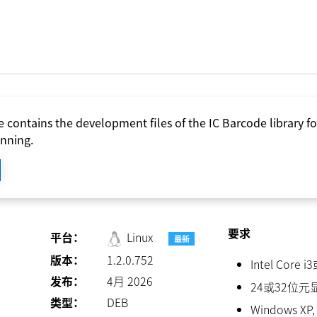
 contains the development files of the IC Barcode library f
nning.
要求
平台：
Linux
最新
版本：
1.2.0.752
Intel Cor
发布：
4月 2026
24或32位元
类型：
DEB
Windows XP, 