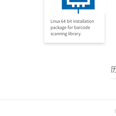
Linux 64 bit installation
package for barcode
scanning library.
历