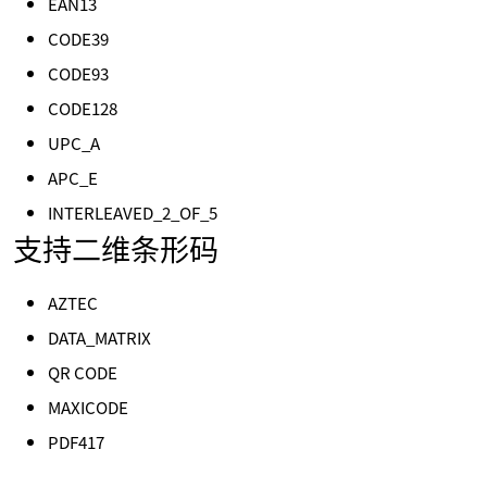
EAN13
CODE39
CODE93
CODE128
UPC_A
APC_E
INTERLEAVED_2_OF_5
支持二维条形码
AZTEC
DATA_MATRIX
QR CODE
MAXICODE
PDF417