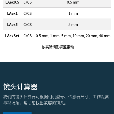
LAex0.5
C/CS
0.5
mm
LAex1
C/CS
1
mm
LAex5
C/CS
5
mm
LAexSet
C/CS
0.5
mm
,
1
mm
,
5
mm
,
10
mm
,
20
mm
,
40
mm
依实际情形调整更动
镜头计算器
我们的镜头计算器可根据相机型号、传感器尺寸、工作距离
与视场角，帮助您找出兼容的镜头。