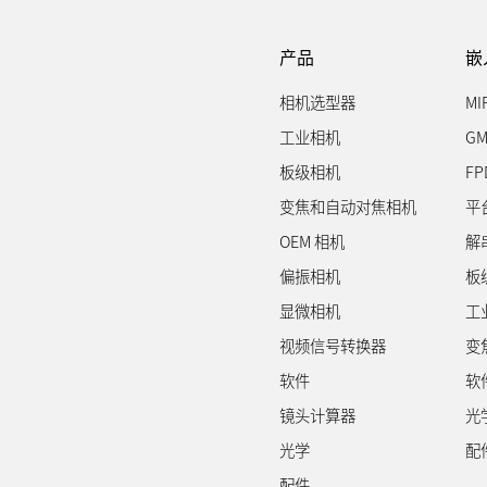
产品
嵌
相机选型器
MI
工业相机
GM
板级相机
FP
变焦和自动对焦相机
平
OEM 相机
解
偏振相机
板
显微相机
工
视频信号转换器
变
软件
软
镜头计算器
光
光学
配
配件