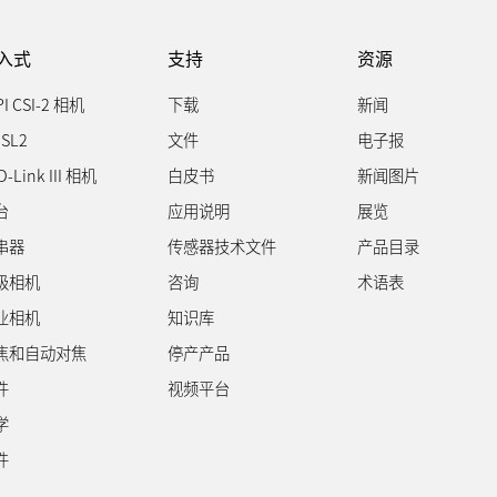
入式
支持
资源
PI CSI-2 相机
下载
新闻
SL2
文件
电子报
D-Link III 相机
白皮书
新闻图片
台
应用说明
展览
串器
传感器技术文件
产品目录
级相机
咨询
术语表
业相机
知识库
焦和自动对焦
停产产品
件
视频平台
学
件