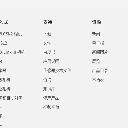
入式
支持
资源
PI CSI-2 相机
下载
新闻
SL2
文件
电子报
D-Link III 相机
白皮书
新闻图片
台
应用说明
展览
串器
传感器技术文件
产品目录
级相机
咨询
术语表
业相机
知识库
焦和自动对焦
停产产品
件
视频平台
学
件