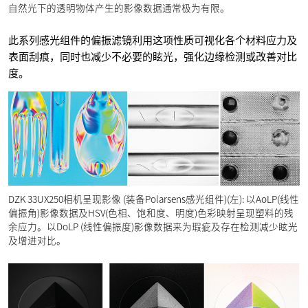
自然光下的透明物体产生的影像数据通常极为有限。
此系列感光组件的偏振滤镜利用这项性质可视化各个材料应力及
表面刮痕，同时也减少不必要的眩光，强化边缘检测或改善对比
度。
DZK 33UX250相机呈现影像 (装备Polarsens感光组件)(左): 以AoLP(线性
偏振角)影像数据及HSV(色相、饱和度、明度)色彩映射呈现塑料的残
余应力。以DoLP (线性偏振度)影像数据来为瑕疵及存在检测减少眩光
及增进对比。