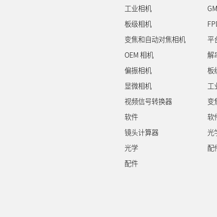
工业相机
GM
板级相机
FP
变焦和自动对焦相机
平
OEM 相机
解
偏振相机
板
显微相机
工
视频信号转换器
变
软件
软
镜头计算器
光
光学
配
配件