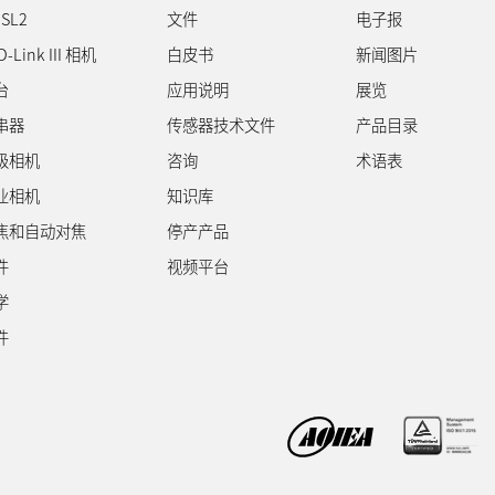
SL2
文件
电子报
D-Link III 相机
白皮书
新闻图片
台
应用说明
展览
串器
传感器技术文件
产品目录
级相机
咨询
术语表
业相机
知识库
焦和自动对焦
停产产品
件
视频平台
学
件