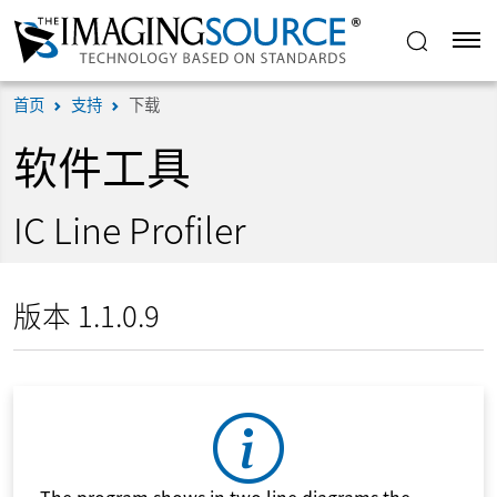
首页
支持
下载
软件工具
IC Line Profiler
版本 1.1.0.9
The program shows in two line diagrams the