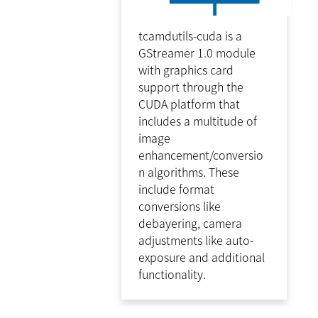
tcamdutils-cuda is a
GStreamer 1.0 module
with graphics card
support through the
CUDA platform that
includes a multitude of
image
enhancement/conversio
n algorithms. These
include format
conversions like
debayering, camera
adjustments like auto-
exposure and additional
functionality.