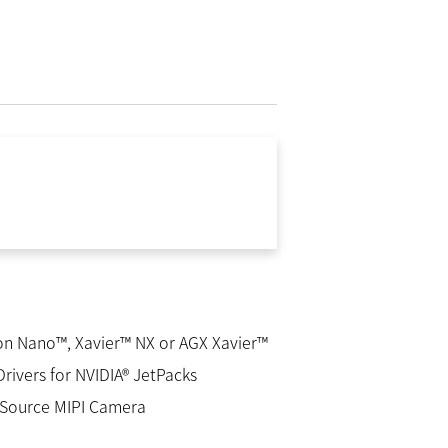
on Nano™, Xavier™ NX or AGX Xavier™
Drivers for NVIDIA® JetPacks
 Source MIPI Camera