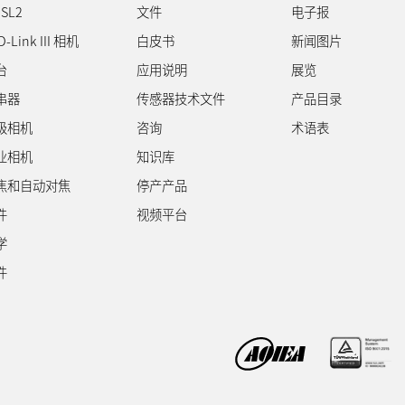
SL2
文件
电子报
D-Link III 相机
白皮书
新闻图片
台
应用说明
展览
串器
传感器技术文件
产品目录
级相机
咨询
术语表
业相机
知识库
焦和自动对焦
停产产品
件
视频平台
学
件