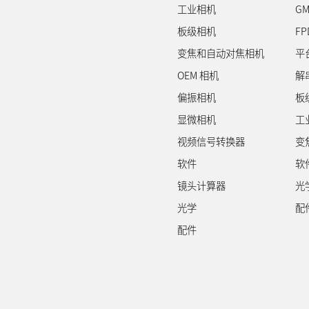
工业相机
GM
板级相机
FP
变焦和自动对焦相机
平
OEM 相机
解
偏振相机
板
显微相机
工
视频信号转换器
变
软件
软
镜头计算器
光
光学
配
配件