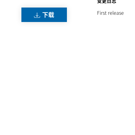
变更日志
First release
下载