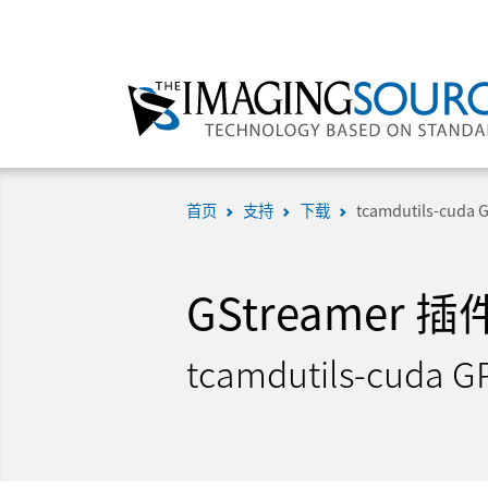
首页
支持
下载
tcamdutils-cuda 
GStreamer 插
tcamdutils-cuda G