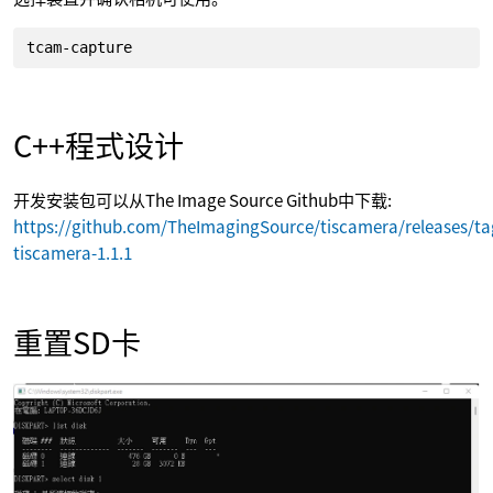
tcam-capture
C++程式设计
开发安装包可以从The Image Source Github中下载:
https://github.com/TheImagingSource/tiscamera/releases/ta
tiscamera-1.1.1
重置SD卡