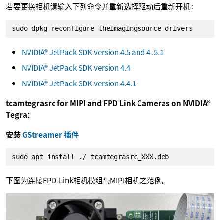
若要更换相机请输入下列命令并重新选择驱动后重新开机：
sudo dpkg-reconfigure theimagingsource-drivers
NVIDIA® JetPack SDK version 4.5 and 4 .5.1
NVIDIA® JetPack SDK version 4.4
NVIDIA® JetPack SDK version 4.4.1
tcamtegrasrc for MIPI and FPD Link Cameras on NVIDIA®
Tegra：
安装
GStreamer 插件
sudo apt install ./ tcamtegrasrc_XXX.deb
下图为连接FPD-Link相机模组与MIPI相机之范例。