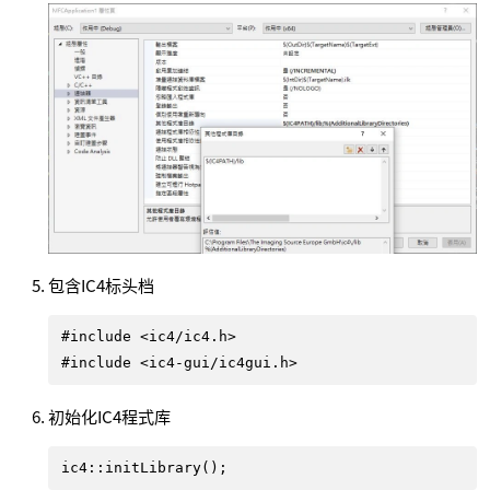
包含IC4标头档
#include <ic4/ic4.h>

#include <ic4-gui/ic4gui.h>
初始化IC4程式库
ic4::initLibrary();