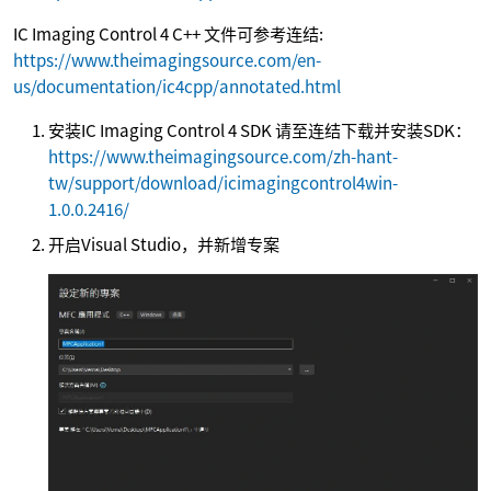
IC Imaging Control 4 C++ 文件可参考连结:
https://www.theimagingsource.com/en-
us/documentation/ic4cpp/annotated.html
安装IC Imaging Control 4 SDK 请至连结下载并安装SDK：
https://www.theimagingsource.com/zh-hant-
tw/support/download/icimagingcontrol4win-
1.0.0.2416/
开启Visual Studio，并新增专案