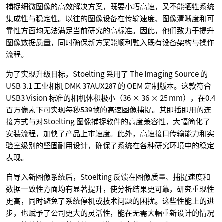
捕捉细微图像的高效解决方案，既要小巧高速，又不能牺牲系统
集成性与稳定性。以往的图像设备在传输速度、图像清晰度和可
靠性方面均无法满足当前研究的高标准。因此，他们致力于提升
图像数据质量，同时确保新方案能顺利融入既有设备架构与操作
流程。
为了实现升级目标，Stoelting 采用了 The Imaging Source 的
USB 3.1 工业相机 DMK 37AUX287 的 OEM 定制版本。这款符合
USB3 Vision 标准的相机体积极小（36 × 36 × 25 mm），在0.4
百万像素下可实现每秒539帧的高速图像捕捉。其即插即用的连
接方式与对Stoelting 图像捕捉软件的高度兼容性，大幅简化了
安装流程，加快了产品上市速度。此外，高速接口传输能力和实
验室级别的坚固耐用设计，确保了系统在各种研究环境中的稳定
表现。
自导入新图像系统后，Stoelting 反馈在图像质量、捕捉速度和
数据一致性方面均有显著提升，使分析结果更可靠，研究重现性
更高，同时避免了系统停机或技术问题的困扰。这些性能上的进
步，也赋予了公司更大的灵活性，能在无需大幅重新设计的情况