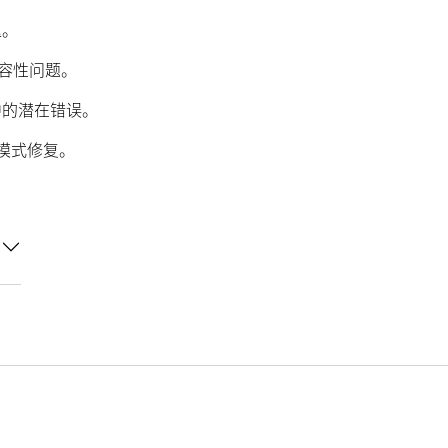
迟。
兼容性问题。
中的潜在错误。
3模式修复。
。