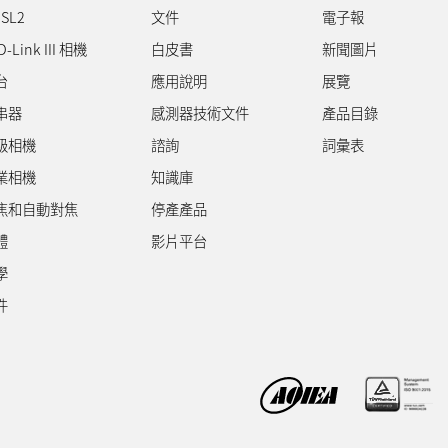
SL2
文件
電子報
D-Link III 相機
白皮書
新聞圖片
台
應用說明
展覽
串器
感測器技術文件
產品目錄
級相機
諮詢
詞彙表
業相機
知識庫
焦和自動對焦
停產產品
體
影片平台
學
件