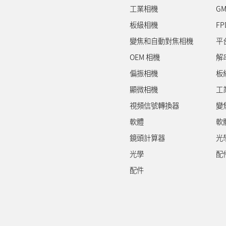
工業相機
GM
板級相機
FP
變焦和自動對焦相機
平
OEM 相機
解
偏振相機
板
顯微相機
工
視頻信號轉換器
變
軟體
軟
鏡頭計算器
光
光學
配
配件