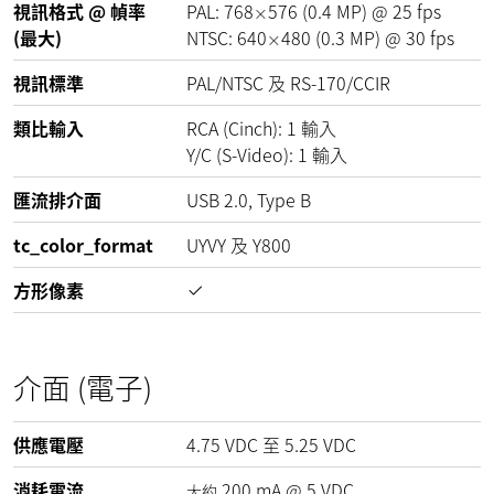
視訊格式 @ 幀率
PAL:
768
576
(
0.4
MP
)
@
25
fps
×
(最大)
NTSC:
640
480
(
0.3
MP
)
@
30
fps
×
視訊標準
PAL/NTSC 及 RS-170/CCIR
類比輸入
RCA (Cinch): 1 輸入
Y/C (S-Video): 1 輸入
匯流排介面
USB 2.0, Type B
tc_color_format
UYVY 及 Y800
方形像素
介面 (電子)
供應電壓
4.75
VDC
至
5.25
VDC
消耗電流
200
mA
@
5
VDC
大約