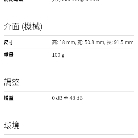
介面 (機械)
尺寸
高:
18
mm
, 寬:
50.8
mm
, 長:
91.5
mm
重量
100
g
調整
增益
0
dB
至
48
dB
環境