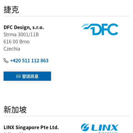
捷克
DFC Design, s.r.o.
Strma 3001/11B
616 00
Brno
Czechia
+420 511 112 863
發送訊息
新加坡
LINX Singapore Pte Ltd.