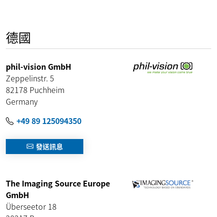
德國
phil-vision GmbH
Zeppelinstr. 5
82178
Puchheim
Germany
+49 89 125094350
發送訊息
The Imaging Source Europe
GmbH
Überseetor 18