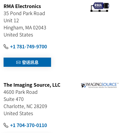
RMA Electronics
35 Pond Park Road
Unit 12
Hingham
,
MA
02043
United States
+1 781-749-9700
發送訊息
The Imaging Source, LLC
4600 Park Road
Suite 470
Charlotte
,
NC
28209
United States
+1 704-370-0110