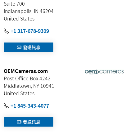
Suite 700
Indianapolis
,
IN
46204
United States
+1 317-678-9309
發送訊息
OEMCameras.com
Post Office Box 4242
Middletown
,
NY
10941
United States
+1 845-343-4077
發送訊息