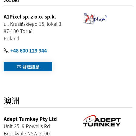
A1Pixel sp. z o.o. sp.k.
ul. Krasińskiego 15, lokal 3
87-100
Toruń
Poland
+48 600 129 944
發送訊息
澳洲
Adept Turnkey Pty Ltd
Unit 25, 9 Powells Rd
Brookvale
NSW
2100