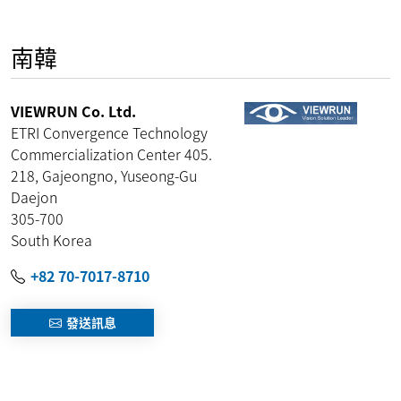
南韓
VIEWRUN Co. Ltd.
ETRI Convergence Technology
Commercialization Center 405.
218, Gajeongno, Yuseong-Gu
Daejon
305-700
South Korea
+82 70-7017-8710
發送訊息