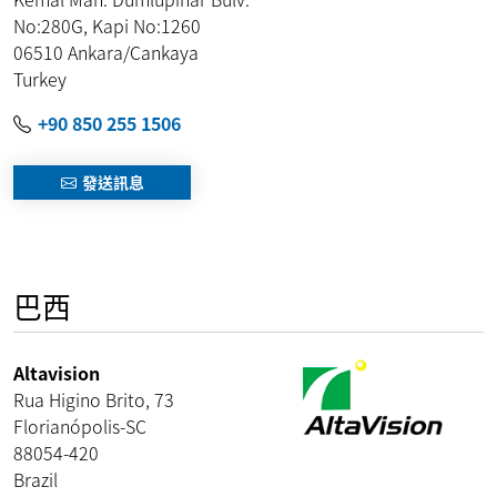
No:280G, Kapi No:1260
06510
Ankara
/
Cankaya
Turkey
+90 850 255 1506
發送訊息
巴西
Altavision
Rua Higino Brito, 73
Florianópolis
-
SC
88054-420
Brazil