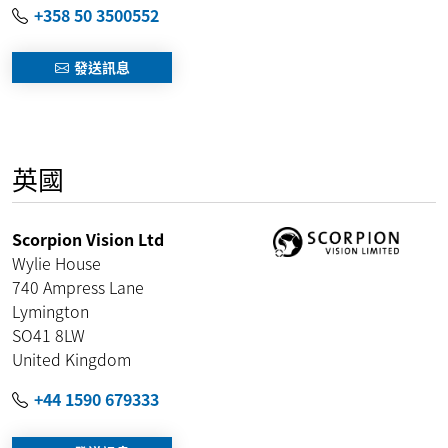
+358 50 3500552
發送訊息
英國
Scorpion Vision Ltd
Wylie House
740 Ampress Lane
Lymington
SO41 8LW
United Kingdom
+44 1590 679333