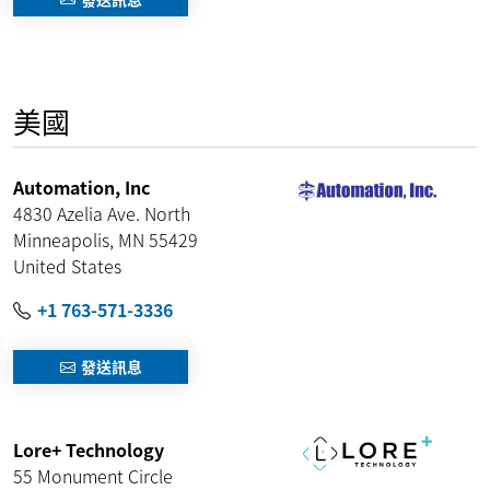
美國
Automation, Inc
4830 Azelia Ave. North
Minneapolis
,
MN
55429
United States
+1 763-571-3336
發送訊息
Lore+ Technology
55 Monument Circle