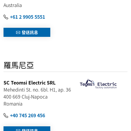
Australia
+61 2 9905 5551
發送訊息
羅馬尼亞
SC Teomsi Electric SRL
Mehedinti St. no. 6bl. H1, ap. 36
400 669
Cluj-Napoca
Romania
+40 745 269 456
發送訊息