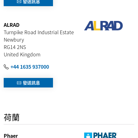
發送訊息
ALRAD
Turnpike Road Industrial Estate
Newbury
RG14 2NS
United Kingdom
+44 1635 937000
發送訊息
荷蘭
Phaer