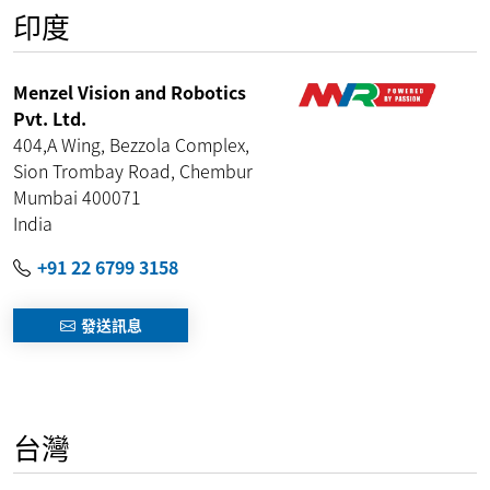
印度
Menzel Vision and Robotics
Pvt. Ltd.
404,A Wing, Bezzola Complex,
Sion Trombay Road, Chembur
Mumbai
400071
India
+91 22 6799 3158
發送訊息
台灣