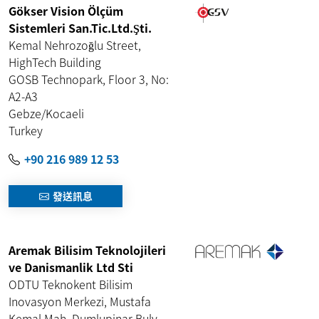
Gökser Vision Ölçüm
Sistemleri San.Tic.Ltd.Şti.
Kemal Nehrozoğlu Street,
HighTech Building
GOSB Technopark, Floor 3, No:
A2-A3
Gebze
/
Kocaeli
Turkey
+90 216 989 12 53
發送訊息
Aremak Bilisim Teknolojileri
ve Danismanlik Ltd Sti
ODTU Teknokent Bilisim
Inovasyon Merkezi, Mustafa
Kemal Mah. Dumlupinar Bulv.