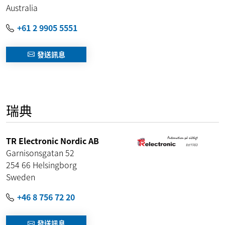
Australia
+61 2 9905 5551
發送訊息
瑞典
TR Electronic Nordic AB
Garnisonsgatan 52
254 66
Helsingborg
Sweden
+46 8 756 72 20
發送訊息