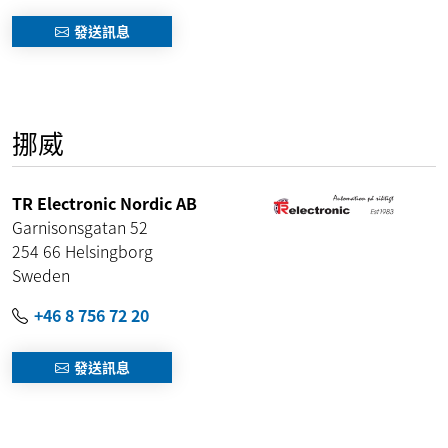
發送訊息
挪威
TR Electronic Nordic AB
Garnisonsgatan 52
254 66
Helsingborg
Sweden
+46 8 756 72 20
發送訊息