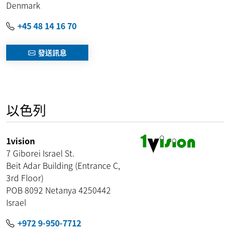
Denmark
+45 48 14 16 70
發送訊息
以色列
1vision
7 Giborei Israel St.
Beit Adar Building (Entrance C,
3rd Floor)
POB 8092 Netanya
4250442
Israel
+972 9-950-7712