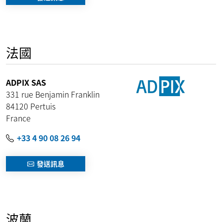
法國
ADPIX SAS
331 rue Benjamin Franklin
84120
Pertuis
France
+33 4 90 08 26 94
發送訊息
波蘭