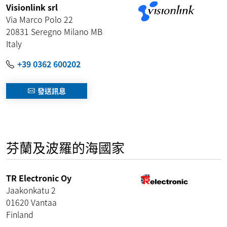
Visionlink srl
Via Marco Polo 22
20831
Seregno Milano
MB
Italy
+39 0362 600202
發送訊息
芬蘭及波羅的海國家
TR Electronic Oy
Jaakonkatu 2
01620
Vantaa
Finland