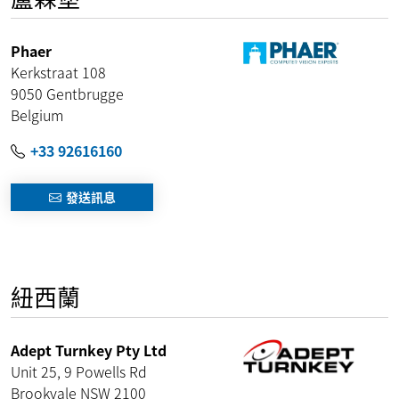
Phaer
Kerkstraat 108
9050
Gentbrugge
Belgium
+33 92616160
發送訊息
紐西蘭
Adept Turnkey Pty Ltd
Unit 25, 9 Powells Rd
Brookvale
NSW
2100