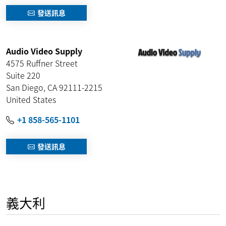
發送訊息
Audio Video Supply
4575 Ruffner Street
Suite 220
San Diego
,
CA
92111-2215
United States
+1 858-565-1101
發送訊息
義大利