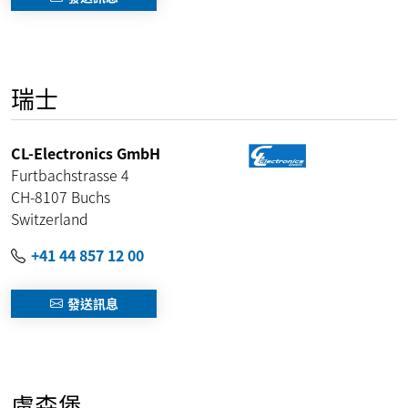
瑞士
CL-Electronics GmbH
Furtbachstrasse 4
CH-8107
Buchs
Switzerland
+41 44 857 12 00
發送訊息
盧森堡