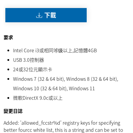
下載
要求
Intel Core i3或相同等级以上,記憶體4GB
USB 3.0控制器
24或32位元顯示卡
Windows 7 (32 & 64 bit), Windows 8 (32 & 64 bit),
Windows 10 (32 & 64 bit), Windows 11
微軟DirectX 9.0c或以上
變更日誌
Added: 'allowed_fccstr%d' registry keys for specifying
better fourcc white list, this is a string and can be set to