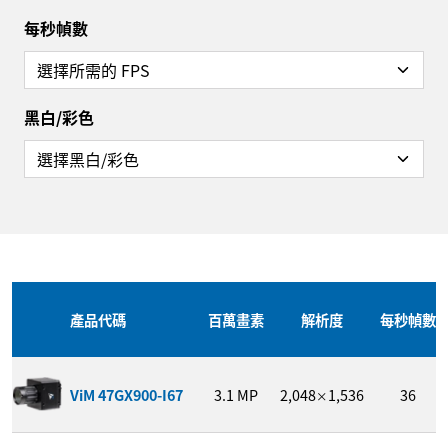
每秒幀數
黑白/彩色
重新設置選擇器
產品代碼
百萬畫素
解析度
每秒幀數
ViM 47GX900-I67
3.1
MP
2,048
1,536
36
×