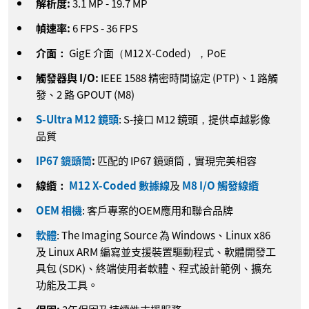
解析度:
3.1
MP
-
19.7
MP
幀速率:
6
FPS
-
36
FPS
介面：
GigE 介面（M12 X-Coded），PoE
觸發器與 I/O:
IEEE 1588 精密時間協定 (PTP)、1 路觸
發、2 路 GPOUT (M8)
S-Ultra M12 鏡頭
: S-接口 M12 鏡頭，提供卓越影像
品質
IP67 鏡頭筒
:
匹配的 IP67 鏡頭筒，實現完美相容
線纜：
M12 X-Coded 數據線
及
M8 I/O 觸發線纜
OEM 相機
: 客戶專案的OEM應用和聯合品牌
軟體
: The Imaging Source 為 Windows、Linux x86
及 Linux ARM 編寫並支援裝置驅動程式、軟體開發工
具包 (SDK)、終端使用者軟體、程式設計範例、擴充
功能及工具。