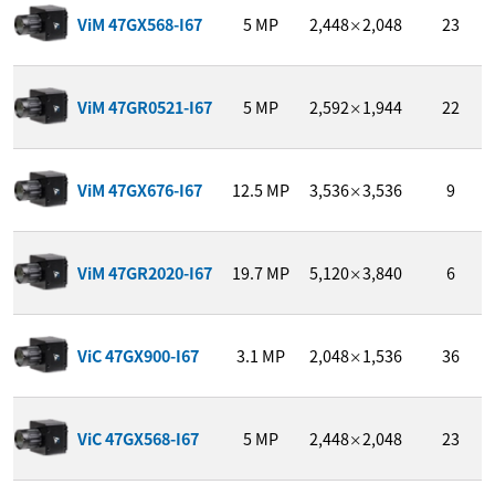
ViM 47GX568-I67
5
MP
2,448
2,048
23
×
ViM 47GR0521-I67
5
MP
2,592
1,944
22
×
ViM 47GX676-I67
12.5
MP
3,536
3,536
9
×
ViM 47GR2020-I67
19.7
MP
5,120
3,840
6
×
ViC 47GX900-I67
3.1
MP
2,048
1,536
36
×
ViC 47GX568-I67
5
MP
2,448
2,048
23
×