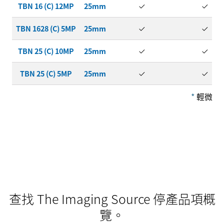
TBN 16 (C) 12MP
25mm
TBN 1628 (C) 5MP
25mm
TBN 25 (C) 10MP
25mm
TBN 25 (C) 5MP
25mm
*
輕微暗
查找 The Imaging Source 停產品項概
覽。