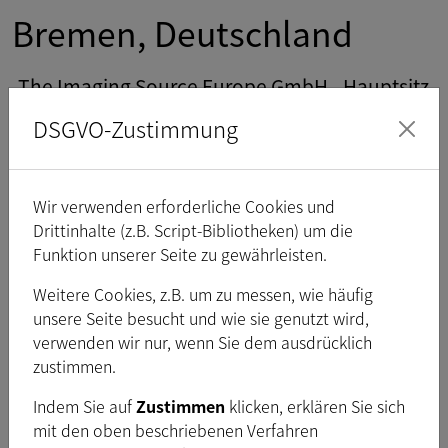
Bremen, Deutschland
The Imaging Source Europe GmbH - Hauptsitz
DSGVO-Zustimmung
Erstmals im Jahr 782 erwähnt, blickt Bremen auf eine lange
Geschichte als Hafenstadt und Handelszentrum zurück. Als
Heimat der Beck's Brauerei, der Bremer Stadtmusikanten
und einer Profi-Fußballmannschaft bietet Bremen sowohl die
Wir verwenden erforderliche Cookies und
Annehmlichkeiten einer Großstadt als auch die Nähe zu
Drittinhalte (z.B. Script-Bibliotheken) um die
anderen Ballungsräumen und zur Küste.
Funktion unserer Seite zu gewährleisten.
Weitere Cookies, z.B. um zu messen, wie häufig
unsere Seite besucht und wie sie genutzt wird,
Charlotte, North Carolina,
verwenden wir nur, wenn Sie dem ausdrücklich
zustimmen.
USA
Indem Sie auf
Zustimmen
klicken, erklären Sie sich
mit den oben beschriebenen Verfahren