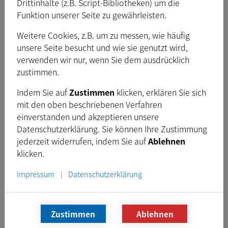
Drittinhalte (z.B. Script-Bibliotheken) um die
Funktion unserer Seite zu gewährleisten.
2
TPL 1628 10MP
/
"
C
10
MP
3,45
3
Weitere Cookies, z.B. um zu messen, wie häufig
2
TPL 2528 10MP
/
"
C
10
MP
3,45
3
unsere Seite besucht und wie sie genutzt wird,
verwenden wir nur, wenn Sie dem ausdrücklich
2
TPL 3528 10MP
/
"
C
10
MP
3,45
3
zustimmen.
2
TPL 5028 10MP 2/3
/
"
C
10
MP
3,45
3
Indem Sie auf
Zustimmen
klicken, erklären Sie sich
mit den oben beschriebenen Verfahren
2
TPL 7528 10MP 2/3
/
"
C
10
MP
3,45
3
einverstanden und akzeptieren unsere
Datenschutzerklärung. Sie können Ihre Zustimmung
TPL 0618 20MP
1,1 "
C
20
MP
3,45
jederzeit widerrufen, indem Sie auf
Ablehnen
klicken.
TPL 0814 20MP
1,1 "
C
20
MP
3,45
Impressum
Datenschutzerklärung
|
TPL 1228 20MP
1,1 "
C
20
MP
3,45
TPL 1628 20MP
1,1 "
C
20
MP
3,45
Zustimmen
Ablehnen
TPL 2528 20MP
1,1 "
C
20
MP
3,45