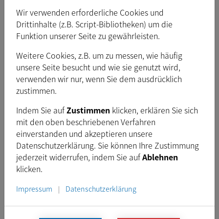
z.B. komprimiert mit H.264- oder H.265-Codecs
Wir verwenden erforderliche Cookies und
Flexible Livebildanzeige mit stufenlosem Zoomen
Drittinhalte (z.B. Script-Bibliotheken) um die
und Schwenken des Bildes
Funktion unserer Seite zu gewährleisten.
Erweiterte Bildbearbeitungsfilter, z. B.
Weitere Cookies, z.B. um zu messen, wie häufig
Perspektivkorrektur, Helligkeitskontrast,
unsere Seite besucht und wie sie genutzt wird,
Invertieren, Sobel
verwenden wir nur, wenn Sie dem ausdrücklich
Benutzerdefinierte Live-Overlays über ein
zustimmen.
integriertes Skript LUA-API
Indem Sie auf
Zustimmen
klicken, erklären Sie sich
Benutzerdefinierte Live-Overlays über ein
mit den oben beschriebenen Verfahren
integriertes Skript LUA-API
einverstanden und akzeptieren unsere
Datenschutzerklärung. Sie können Ihre Zustimmung
Histogramm-Visualisierung
jederzeit widerrufen, indem Sie auf
Ablehnen
Benutzerfreundliche grafische Oberfläche
klicken.
verfügbar in Englisch, Deutsch, Chinesisch,
Impressum
Datenschutzerklärung
|
Koreanisch und Japanisch, um eine nahtlose
Bedienung zu ermöglichen