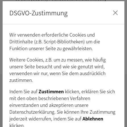
Polarsens-Sensortechnologie
DSGVO-Zustimmung
Wir verwenden erforderliche Cookies und
Drittinhalte (z.B. Script-Bibliotheken) um die
Funktion unserer Seite zu gewährleisten.
33 Serie (GigE) Polarisationskameras mit Sony
Weitere Cookies, z.B. um zu messen, wie häufig
Polarsens-Sensortechnologie
unsere Seite besucht und wie sie genutzt wird,
verwenden wir nur, wenn Sie dem ausdrücklich
zustimmen.
Kundenspezifische und
Indem Sie auf
Zustimmen
klicken, erklären Sie sich
mit den oben beschriebenen Verfahren
OEM-Kameras
einverstanden und akzeptieren unsere
Datenschutzerklärung. Sie können Ihre Zustimmung
jederzeit widerrufen, indem Sie auf
Ablehnen
Anwendungsspezifische
klicken.