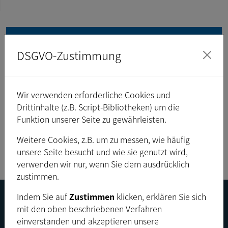
Bestellbez.
Halterung
Länge
DSGVO-Zustimmung
LAex0.5
C/CS
0,5
mm
LAex1
C/CS
1
mm
Wir verwenden erforderliche Cookies und
LAex5
C/CS
5
mm
Drittinhalte (z.B. Script-Bibliotheken) um die
Funktion unserer Seite zu gewährleisten.
LAexSet
C/CS
0,5
mm
,
1
mm
,
5
mm
,
10
mm
,
20
mm
Weitere Cookies, z.B. um zu messen, wie häufig
Änderungen sind vorbehalten.
unsere Seite besucht und wie sie genutzt wird,
verwenden wir nur, wenn Sie dem ausdrücklich
zustimmen.
Indem Sie auf
Zustimmen
klicken, erklären Sie sich
mit den oben beschriebenen Verfahren
einverstanden und akzeptieren unsere