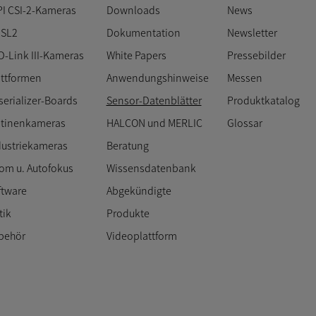
PI CSI-2-Kameras
Downloads
News
SL2
Dokumentation
Newsletter
D-Link III-Kameras
White Papers
Pressebilder
attformen
Anwendungshinweise
Messen
serializer-Boards
Sensor-Datenblätter
Produktkatalog
atinenkameras
HALCON und MERLIC
Glossar
dustriekameras
Beratung
om u. Autofokus
Wissensdatenbank
ftware
Abgekündigte
tik
Produkte
behör
Videoplattform