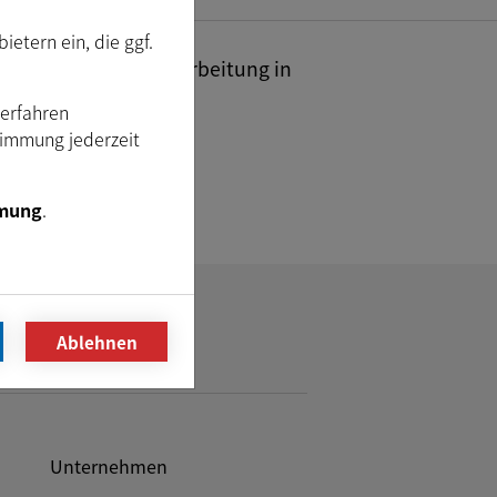
etern ein, die ggf.
industrielle Bildverarbeitung in
Verfahren
timmung jederzeit
mung
.
Ablehnen
Unternehmen