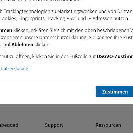
h Trackingtechnologien zu Marketingzwecken und von Drittanbi
ookies, Fingerprints, Tracking-Pixel und IP-Adressen nutzen.
tzen Sie sich noch heute mit unseren Ingenieuren für 
Verbindung.
immen
klicken, erklären Sie sich mit den oben beschriebenen 
kzeptieren unsere Datenschutzerklärung. Sie können Ihre Zus
ie auf
Ablehnen
klicken.
eut zu öffnen, klicken Sie in der Fußzeile auf
DSGVO-Zustim
+49 421 335910
E-Mail
Newsletter
chutzerklärung
Zustimmen
bedded
Support
Ressourcen