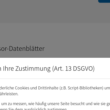
or-Datenblätter
atenblätter
n Ihre Zustimmung (Art. 13 DSGVO)
enblätter
erliche Cookies und Drittinhalte (z.B. Script-Bibliotheken) u
ährleisten.
. um zu messen, wie häufig unsere Seite besucht und wie sie g
wenn Sie dem ausdrücklich zustimmen.