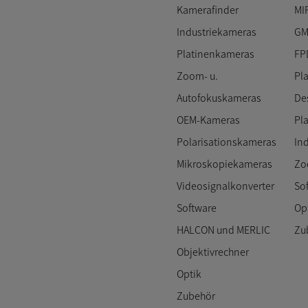
Kamerafinder
MI
Industriekameras
GM
Platinenkameras
FP
Zoom- u.
Pl
Autofokuskameras
De
OEM-Kameras
Pl
Polarisationskameras
In
Mikroskopiekameras
Zo
Videosignalkonverter
So
Software
Op
HALCON und MERLIC
Zu
Objektivrechner
Optik
Zubehör