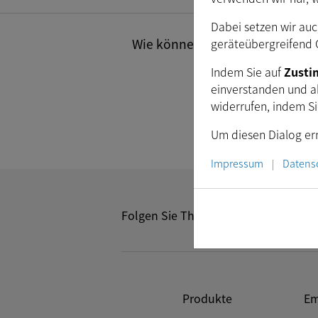
Dabei setzen wir auc
geräteübergreifend C
Wie können wir Ihnen helfen? Se
Indem Sie auf
Zust
einverstanden und a
widerrufen, indem S
Um diesen Dialog ern
Impressum
Datens
|
Folgen Sie The Imaging Source:
Produkte
Em