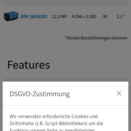
DFK 38UX253
12,3
MP
4.096
3.000
30
1,1 "
×
*
Mindestbestellmengen können gelt
Features
CMOS-Sensoren:
CMOS Pregius (Global)
DSGVO-Zustimmung
Auflösungen:
8,8
MP
-
12,3
MP
Bildwiederholungsrate
30
FPS
-
35
FPS
Wir verwenden erforderliche Cookies und
Schnittstelle:
USB 3.1-Schnittstelle
Drittinhalte (z.B. Script-Bibliotheken) um die
Trigger:
Ja
Funktion unserer Seite zu gewährleisten.