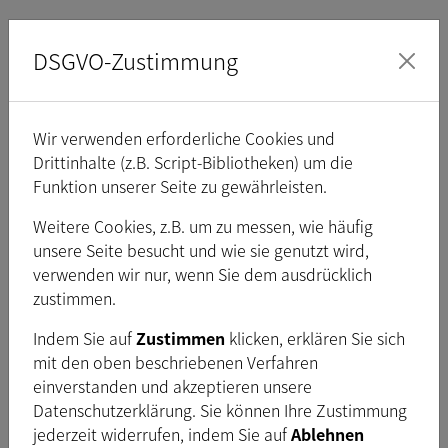
Vorteile und Features
DSGVO-Zustimmung
Aufbauend auf dem GStreamer-Framework bietet tiscamera
eine Sammlung von GStreamer-Elementen, die einen
Wir verwenden erforderliche Cookies und
einfachen Zugriff auf die Kameras von The Imaging Source
Drittinhalte (z.B. Script-Bibliotheken) um die
und die Integration mit einer Vielzahl von
Funktion unserer Seite zu gewährleisten.
Bildverarbeitungssoftware von Drittanbietern ermöglichen.
Weitere Cookies, z.B. um zu messen, wie häufig
GStreamer ist von verschiedenen Programmiersprachen aus
unsere Seite besucht und wie sie genutzt wird,
zugänglich, so dass Entwickler bei der Erstellung von
verwenden wir nur, wenn Sie dem ausdrücklich
Anwendungen die Flexibilität haben, ihre bevorzugten Tools
zustimmen.
zu wählen. Mit nur wenigen Codezeilen können Kameras
konfiguriert und Bilder erfasst, angezeigt und gespeichert
Indem Sie auf
Zustimmen
klicken, erklären Sie sich
werden.
mit den oben beschriebenen Verfahren
einverstanden und akzeptieren unsere
Datenschutzerklärung. Sie können Ihre Zustimmung
jederzeit widerrufen, indem Sie auf
Ablehnen
Open-Source-Kamera-SDK.