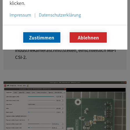
klicken.
GStreamer-Integration.
Impressum
Datenschutzerklärung
|
Optimierte Bildverarbeitungsroutinen für viele
Plattformen (einschließlich arm64, Amd64, NVIDIA
CUDA).
Zustimmen
Ablehnen
Unterstützt alle The Imaging Source-
Industriekameraschnittstellen, einschließlich MIPI
CSI-2.