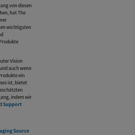
ang von diesen
hen, hat The
erer
en wichtigsten
nd
 Produkte
ter Vision
r und auch wenn
rodukte ein
es ist, bietet
eschätzten
ang, indem wir
nd
Support
aging Source