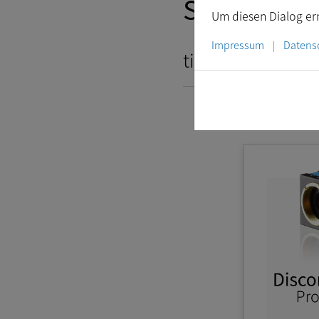
Software
Um diesen Dialog ern
Impressum
Datens
|
tiscamera