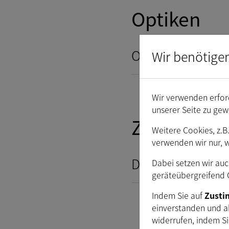
Optiken
Objektive
Wir benötige
Wir verwenden erford
unserer Seite zu gew
Zubehör
Weitere Cookies, z.B
verwenden wir nur, 
Deserializer-Boa
Dabei setzen wir auc
geräteübergreifend C
Indem Sie auf
Zust
einverstanden und a
widerrufen, indem S