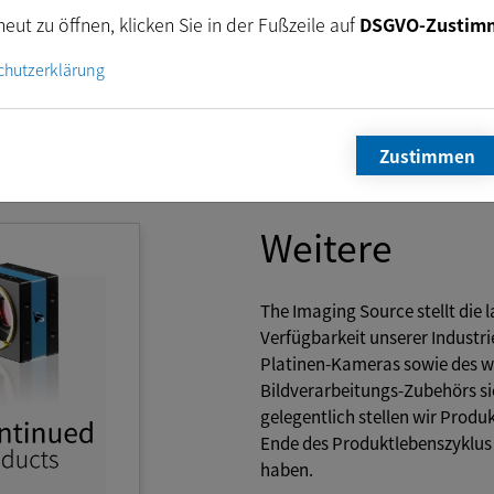
eut zu öffnen, klicken Sie in der Fußzeile auf
DSGVO-Zustim
chutzerklärung
Zustimmen
Weitere
The Imaging Source stellt die l
Verfügbarkeit unserer Industri
Platinen-Kameras sowie des w
Bildverarbeitungs-Zubehörs si
gelegentlich stellen wir Produk
Ende des Produktlebenszyklus 
haben.