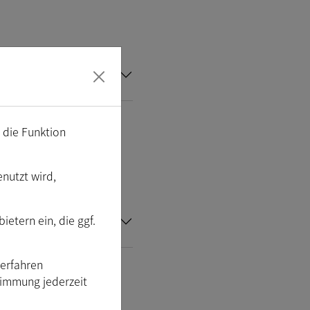
m die Funktion
enutzt wird,
etern ein, die ggf.
Verfahren
timmung jederzeit