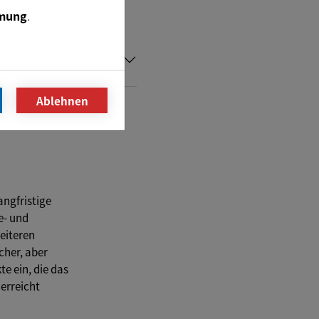
mung
.
Ablehnen
angfristige
e- und
eiteren
cher, aber
te ein, die das
erreicht