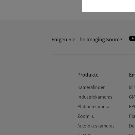
Folgen Sie The Imaging Source:
Produkte
Em
Kamerafinder
MI
Industriekameras
GM
Platinenkameras
FP
Zoom- u.
Pl
Autofokuskameras
De