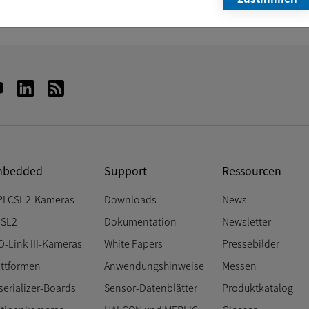
+49 421 335910
E-Mail
Newsletter
bedded
Support
Ressourcen
PI CSI-2-Kameras
Downloads
News
SL2
Dokumentation
Newsletter
D-Link III-Kameras
White Papers
Pressebilder
attformen
Anwendungshinweise
Messen
serializer-Boards
Sensor-Datenblätter
Produktkatalog