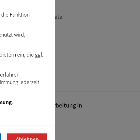
m die Funktion
dows 10 Anniversary Update
enutzt wird,
etern ein, die ggf.
Verfahren
timmung jederzeit
mung
.
industrielle Bildverarbeitung in
Ablehnen