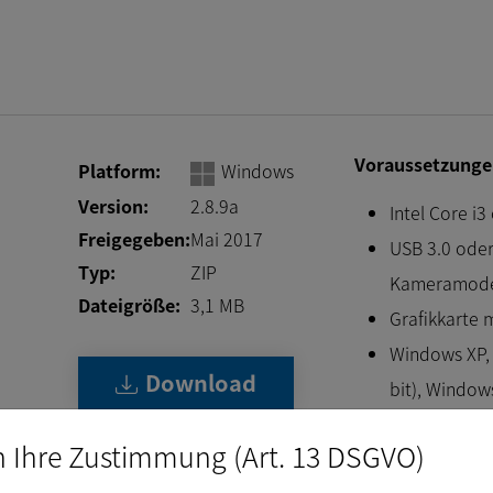
Voraussetzunge
Platform:
Windows
Version:
2.8.9a
Intel Core i3
Freigegeben:
Mai 2017
USB 3.0 oder
Typ:
ZIP
Kameramode
Dateigröße:
3,1
MB
Grafikkarte m
Windows XP, 
Download
bit), Windows
bit)
n Ihre Zustimmung (Art. 13 DSGVO)
DirectX 9.0c