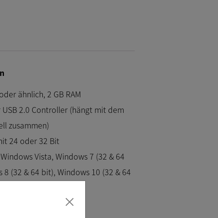
n
 oder ähnlich, 2 GB RAM
 USB 2.0 Controller (hängt mit dem
ll zusammen)
it 24 oder 32 Bit
Windows Vista, Windows 7 (32 & 64
 8 (32 & 64 bit), Windows 10 (32 & 64
 oder höher