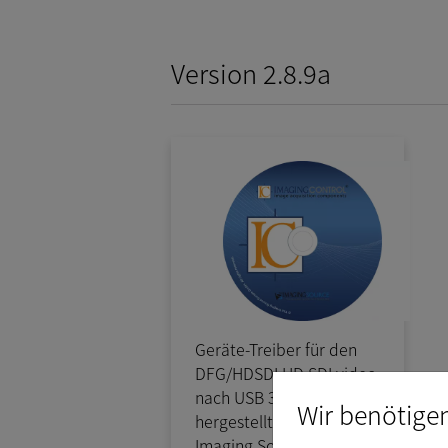
Version 2.8.9a
Geräte-Treiber für den
DFG/HDSDI HD SDI video
nach USB 3.0 Konverter,
Wir benötige
hergestellt von The
Imaging Source.