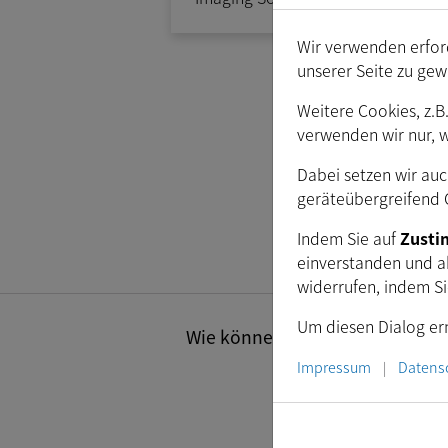
Wir verwenden erford
unserer Seite zu gew
Weitere Cookies, z.B
verwenden wir nur, 
A
Dabei setzen wir auc
geräteübergreifend C
Indem Sie auf
Zust
einverstanden und a
widerrufen, indem S
Um diesen Dialog ern
Wie können wir Ihnen helfen? Se
Impressum
Datens
|