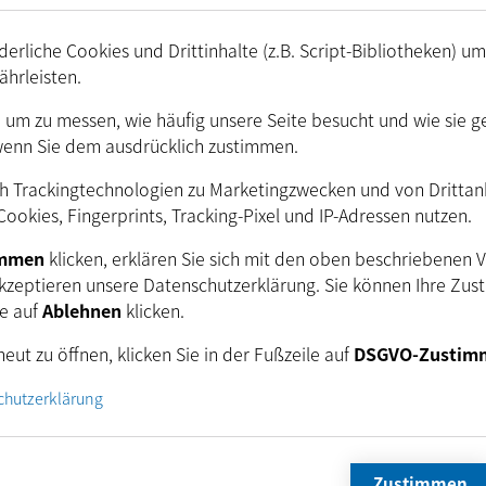
Changelog
erliche Cookies und Drittinhalte (z.B. Script-Bibliotheken) u
Signatur für Win
ährleisten.
hinzugefügt.
. um zu messen, wie häufig unsere Seite besucht und wie sie g
wenn Sie dem ausdrücklich zustimmen.
ndere Versionen (2.9.5 … 2.7.31)
h Trackingtechnologien zu Marketingzwecken und von Drittanbi
ookies, Fingerprints, Tracking-Pixel und IP-Adressen nutzen.
immen
klicken, erklären Sie sich mit den oben beschriebenen 
kzeptieren unsere Datenschutzerklärung. Sie können Ihre Zus
ie auf
Ablehnen
klicken.
eut zu öffnen, klicken Sie in der Fußzeile auf
DSGVO-Zustim
tzen Sie sich noch heute mit unseren Ingenieuren für 
Verbindung.
chutzerklärung
Zustimmen