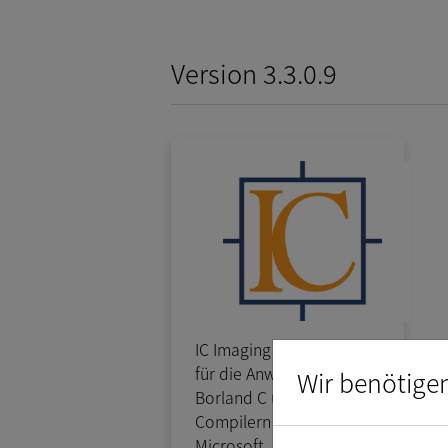
Version 3.3.0.9
IC Imaging Control C DLL
für die Anwendung in
Wir benötige
Borland C und C
Compilern außer
Microsoft.