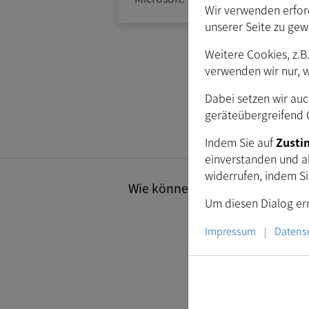
Wir verwenden erford
unserer Seite zu gew
Weitere Cookies, z.B
verwenden wir nur, 
A
Dabei setzen wir auc
geräteübergreifend C
Indem Sie auf
Zust
einverstanden und a
widerrufen, indem S
Wie können wir Ihnen helfen? Se
Um diesen Dialog ern
Impressum
Datens
|