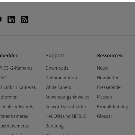
bedded
Support
Ressourcen
PI CSI-2-Kameras
Downloads
News
SL2
Dokumentation
Newsletter
D-Link III-Kameras
White Papers
Pressebilder
attformen
Anwendungshinweise
Messen
serializer-Boards
Sensor-Datenblätter
Produktkatalog
atinenkameras
HALCON und MERLIC
Glossar
dustriekameras
Beratung