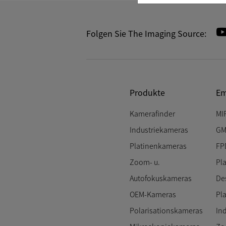
Folgen Sie The Imaging Source:
Produkte
Em
Kamerafinder
MI
Industriekameras
GM
Platinenkameras
FP
Zoom- u.
Pl
Autofokuskameras
De
OEM-Kameras
Pl
Polarisationskameras
In