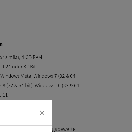
n
 or similar, 4 GB RAM
it 24 oder 32 Bit
Windows Vista, Windows 7 (32 & 64
 8 (32 & 64 bit), Windows 10 (32 & 64
s 11
 oder höher
geben die korrekten Rückgabewerte