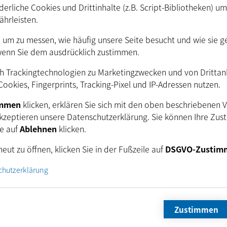
IC_SUCCESS,IC_E
erliche Cookies und Drittinhalte (z.B. Script-Bibliotheken) u
ährleisten.
. um zu messen, wie häufig unsere Seite besucht und wie sie g
wenn Sie dem ausdrücklich zustimmen.
ndere Versionen (3.4.0.51 … 3.3.0.5)
h Trackingtechnologien zu Marketingzwecken und von Drittanbi
ookies, Fingerprints, Tracking-Pixel und IP-Adressen nutzen.
immen
klicken, erklären Sie sich mit den oben beschriebenen 
kzeptieren unsere Datenschutzerklärung. Sie können Ihre Zus
ie auf
Ablehnen
klicken.
tzen Sie sich noch heute mit unseren Ingenieuren für 
Verbindung.
eut zu öffnen, klicken Sie in der Fußzeile auf
DSGVO-Zustim
chutzerklärung
+49 421 335910
E-Mail
Newsletter
Zustimmen