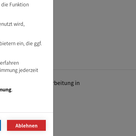
RROR usw. zurück.
m die Funktion
enutzt wird,
etern ein, die ggf.
Verfahren
timmung jederzeit
industrielle Bildverarbeitung in
mung
.
Ablehnen