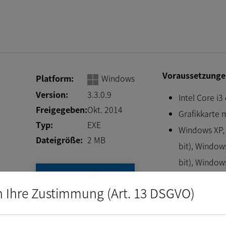
Voraussetzunge
Platform:
Windows
Version:
3.3.0.9
Intel Core i3
Freigegeben:
Okt. 2014
Grafikkarte m
Typ:
EXE
Windows XP, 
Dateigröße:
2
MB
bit), Windows
bit), Window
Download
DirectX 9.0c
n Ihre Zustimmung (Art. 13 DSGVO)
Changelog
Alle Funktionen 