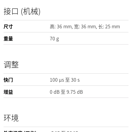
接口 (机械)
尺寸
高:
36
mm
, 宽:
36
mm
, 长:
25
mm
重量
70
g
调整
快门
100 µs 至 30 s
增益
0
dB
至
9.75
dB
环境