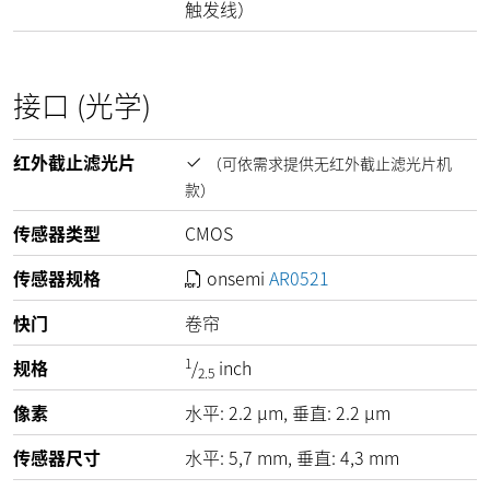
触发线）
接口 (光学)
红外截止滤光片
（可依需求提供无红外截止滤光片机
款）
传感器类型
CMOS
传感器规格
onsemi
AR0521
快门
卷帘
1
规格
/
inch
2.5
像素
水平:
2.2
µm
, 垂直:
2.2
µm
传感器尺寸
水平: 5,7 mm, 垂直: 4,3 mm