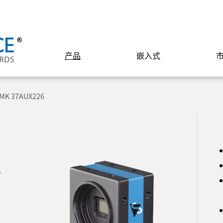
产品
嵌入式
MK 37AUX226
6