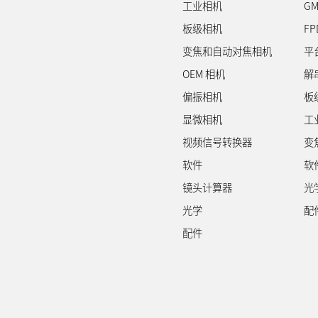
工业相机
GM
板级相机
FP
变焦和自动对焦相机
平
OEM 相机
解
偏振相机
板
显微相机
工
视频信号转换器
变
软件
软
镜头计算器
光
光学
配
配件