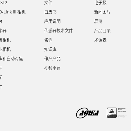
SL2
文件
电子报
D-Link III 相机
白皮书
新闻图片
台
应用说明
展览
串器
传感器技术文件
产品目录
级相机
咨询
术语表
业相机
知识库
焦和自动对焦
停产产品
件
视频平台
学
件