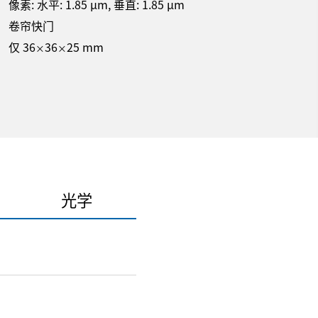
像素: 水平:
1.85
µm
, 垂直:
1.85
µm
卷帘快门
仅 36
36
25 mm
×
×
光学