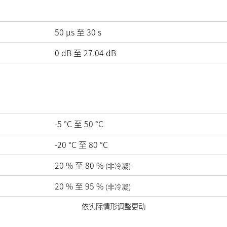
50 µs 至 30 s
0
dB
至
27.04
dB
-5
°C
至
50
°C
-20
°C
至
80
°C
20
%
至
80
%
(非冷凝)
20
%
至
95
%
(非冷凝)
依实际情形调整更动