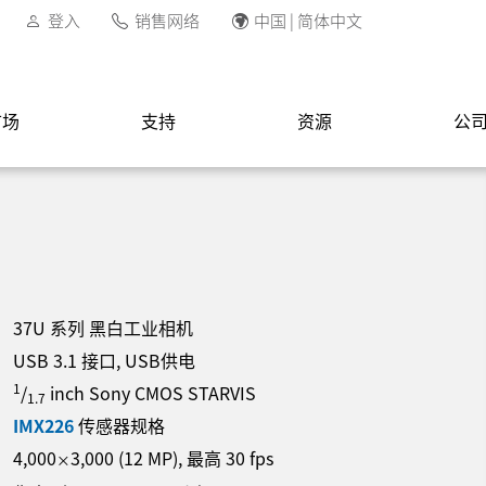
登入
销售网络
中国 | 简体中文
市场
支持
资源
公
37U 系列 黑白工业相机
USB 3.1 接口, USB供电
1
/
inch Sony CMOS STARVIS
1.7
IMX226
传感器规格
4,000
3,000
(
12
MP
)
, 最高
30
fps
×