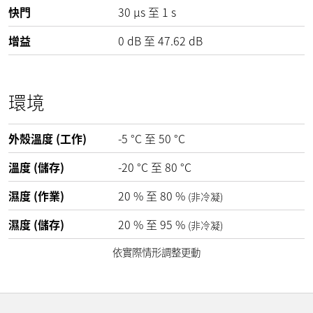
快門
30 µs 至 1 s
增益
0
dB
至
47.62
dB
環境
外殼溫度 (工作)
-5
°C
至
50
°C
溫度 (儲存)
-20
°C
至
80
°C
濕度 (作業)
20
%
至
80
%
(非冷凝)
濕度 (儲存)
20
%
至
95
%
(非冷凝)
依實際情形調整更動