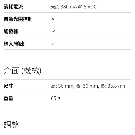
消耗電流
380
mA
@
5
VDC
大約
自動光圈控制
觸發器
輸入/輸出
介面 (機械)
尺寸
高:
36
mm
, 寬:
36
mm
, 長:
33.8
mm
重量
65
g
調整