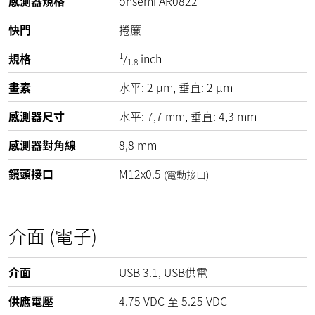
感測器規格
onsemi AR0822
快門
捲簾
1
規格
/
inch
1.8
畫素
水平:
2
µm
, 垂直:
2
µm
感測器尺寸
水平: 7,7 mm, 垂直: 4,3 mm
感測器對角線
8,8 mm
鏡頭接口
M12x0.5
(電動接口)
介面 (電子)
介面
USB 3.1, USB供電
供應電壓
4.75
VDC
至
5.25
VDC