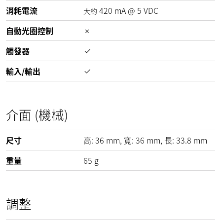
消耗電流
420
mA
@
5
VDC
大約
自動光圈控制
觸發器
輸入/輸出
介面 (機械)
尺寸
高:
36
mm
, 寬:
36
mm
, 長:
33.8
mm
重量
65
g
調整