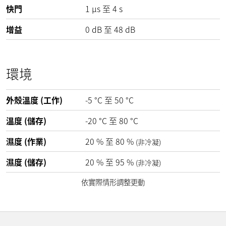
快門
1 µs 至 4 s
增益
0
dB
至
48
dB
環境
外殼溫度 (工作)
-5
°C
至
50
°C
溫度 (儲存)
-20
°C
至
80
°C
濕度 (作業)
20
%
至
80
%
(非冷凝)
濕度 (儲存)
20
%
至
95
%
(非冷凝)
依實際情形調整更動