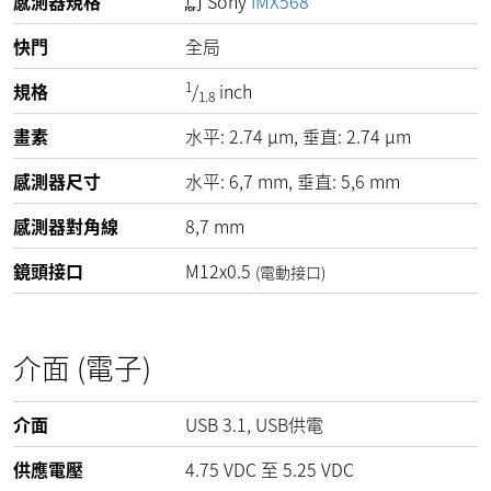
感測器規格
Sony
IMX568
快門
全局
1
規格
/
inch
1.8
畫素
水平:
2.74
µm
, 垂直:
2.74
µm
感測器尺寸
水平: 6,7 mm, 垂直: 5,6 mm
感測器對角線
8,7 mm
鏡頭接口
M12x0.5
(電動接口)
介面 (電子)
介面
USB 3.1, USB供電
供應電壓
4.75
VDC
至
5.25
VDC