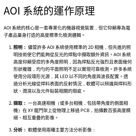
AOI 系統的運作原理
AOI 系統的核心是一套專業化的機器視覺裝置，但它仰賴專為電
子產品量身打造的高度標準化檢測邏輯。
照明：
儘管許多 AOI 系統使用標準的 2D 相機，但先進的照
明技術使它們能夠從反光的焊點中擷取額外資訊。AOI 系統
高度仰賴受控的多角度照明，因為焊點反光強烈且表面幾何
形狀複雜，均勻的平面照明不足以實現可靠檢測。許多系統
使用分段環形光源，其 LED 以不同的角度與波長配置。透
過分析光線從焊料表面的反射情況，軟體可以辨識與焊料形
狀、潤濕以及元件貼裝相關的瑕疵。
擷取：
一台高速相機（或多台相機，包括帶角度的側面相
機）在 XY 龍門架上從物理上移過 PCB，拍攝數百張高度精
細、相互重疊的影像。
分析：
軟體使用兩種主要方法分析影像：