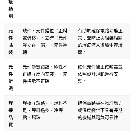
疵
類
別
元
缺件、元件錯位（歪斜
有助於確保電路功能正
件
或偏移）、立碑（元件
常，並防止與組裝相關
貼
豎立在一端）、元件翻
的瑕疵流入後續生產環
裝
轉
節。
元
元件參數錯誤、極性不
確保元件被正確辨識並
件
正確（反向安裝）、元
依照設計規範進行安
辨
件標示不正確
裝。
識
焊
焊橋（短路）、焊料不
確保電路板在物理應力
接
足、焊料過多、冷焊
或溫度變化下具有長期
品
點、錫珠
的機械與電氣可靠性。
質