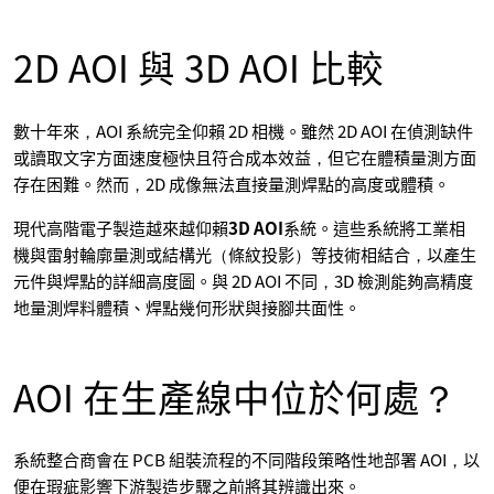
2D AOI 與 3D AOI 比較
數十年來，AOI 系統完全仰賴 2D 相機。雖然 2D AOI 在偵測缺件
或讀取文字方面速度極快且符合成本效益，但它在體積量測方面
存在困難。然而，2D 成像無法直接量測焊點的高度或體積。
現代高階電子製造越來越仰賴
3D AOI
系統。這些系統將工業相
機與雷射輪廓量測或結構光（條紋投影）等技術相結合，以產生
元件與焊點的詳細高度圖。與 2D AOI 不同，3D 檢測能夠高精度
地量測焊料體積、焊點幾何形狀與接腳共面性。
AOI 在生產線中位於何處？
系統整合商會在 PCB 組裝流程的不同階段策略性地部署 AOI，以
便在瑕疵影響下游製造步驟之前將其辨識出來。