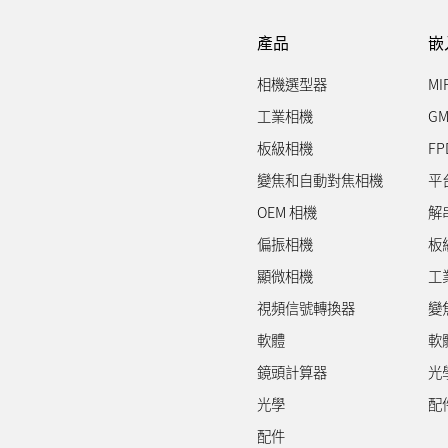
產品
嵌
相機選型器
MI
工業相機
GM
板級相機
FP
變焦和自動對焦相機
平
OEM 相機
解
偏振相機
板
顯微相機
工
視頻信號轉換器
變
軟體
軟
鏡頭計算器
光
光學
配
配件