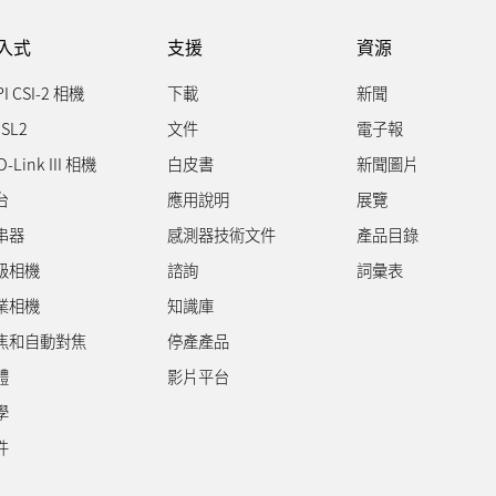
入式
支援
資源
PI CSI-2 相機
下載
新聞
SL2
文件
電子報
D-Link III 相機
白皮書
新聞圖片
台
應用說明
展覽
串器
感測器技術文件
產品目錄
級相機
諮詢
詞彙表
業相機
知識庫
焦和自動對焦
停產產品
體
影片平台
學
件