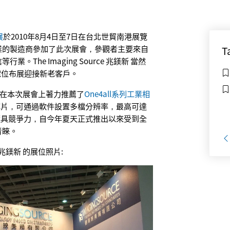
展
於2010年8月4日至7日在台北世貿南港展覽
業的製造商參加了此次展會，參觀者主要來自
T
。The Imaging Source 兆鎂新 當然
4號位布展迎接新老客戶。
 兆鎂新 在本次展會上著力推薦了
One4all系列工業相
芯片，可通過軟件設置多檔分辨率，最高可達
格也極具競爭力，自今年夏天正式推出以來受到全
青睞。
ce 兆鎂新 的展位照片: