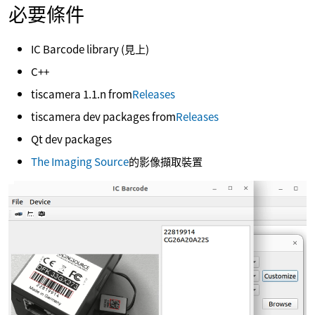
必要條件
IC Barcode library (見上)
C++
tiscamera 1.1.n from
Releases
tiscamera dev packages from
Releases
Qt dev packages
The Imaging Source
的影像擷取裝置