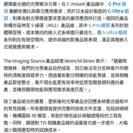
選擇最合適的光學解決方案。在 C-mount 產品線中，
C-Pro
鏡
頭
兼顧性價比與廣泛應用需求；而於日本設計製造的
C-Ultra
鏡
頭
，則專為對光學精度要求更高的嚴苛應用所打造。相同的產品
架構亦延伸至 S 接環（M12）產品線，其中
S-Pro 鏡頭
系列針對
體積受限、成本導向的嵌入式系統進行最佳化，而
S-Ultra 鏡頭
系列則在有限空間內，提供卓越的影像品質表現，滿足高階嵌入
式視覺應用需求。
The Imaging Source 產品經理 Momchil Binev 表示：「隨著時
間推移，我們的光學產品自然成長，但已無法充分反映客戶所期
待的清晰度與競爭力。透過重新劃分明確的效能等級，並與相機
產品緊密整合，客戶現在能更有效率地從原型開發順利邁向量
產，並確保鏡頭效能與應用需求高度匹配。」
除了產品組合的重整，更新後的光學產品亦回應系統整合過程中
的常見挑戰。所有鏡頭皆提供完整的技術文件支援，包括詳細規
格、機構圖與 3D 模型，有助於降低設計與驗證階段的工程負
擔。同時，鏡頭對 TIS 相機產品線的涵蓋度也進一步提升，大幅
減少鏡頭選型時的試誤成本。