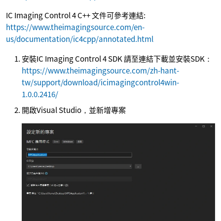
IC Imaging Control 4 C++ 文件可參考連結:
https://www.theimagingsource.com/en-
us/documentation/ic4cpp/annotated.html
安裝IC Imaging Control 4 SDK 請至連結下載並安裝SDK：
https://www.theimagingsource.com/zh-hant-
tw/support/download/icimagingcontrol4win-
1.0.0.2416/
開啟Visual Studio，並新增專案