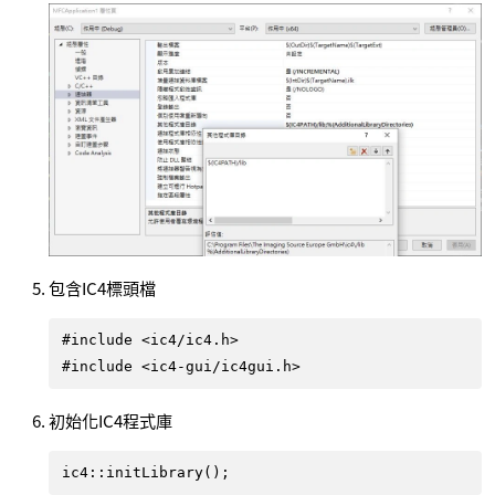
包含IC4標頭檔
#include <ic4/ic4.h>

#include <ic4-gui/ic4gui.h>
初始化IC4程式庫
ic4::initLibrary();