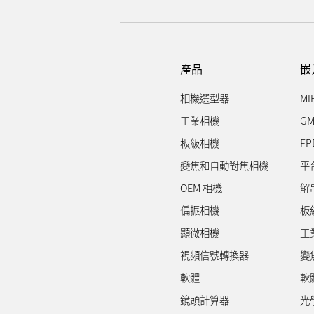
產品
嵌
相機選型器
MI
工業相機
GM
板級相機
FP
變焦和自動對焦相機
平
OEM 相機
解
偏振相機
板
顯微相機
工
視頻信號轉換器
變
軟體
軟
鏡頭計算器
光