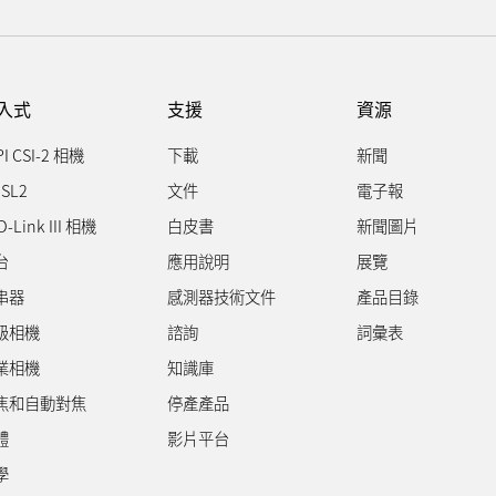
入式
支援
資源
PI CSI-2 相機
下載
新聞
SL2
文件
電子報
D-Link III 相機
白皮書
新聞圖片
台
應用說明
展覽
串器
感測器技術文件
產品目錄
級相機
諮詢
詞彙表
業相機
知識庫
焦和自動對焦
停產產品
體
影片平台
學