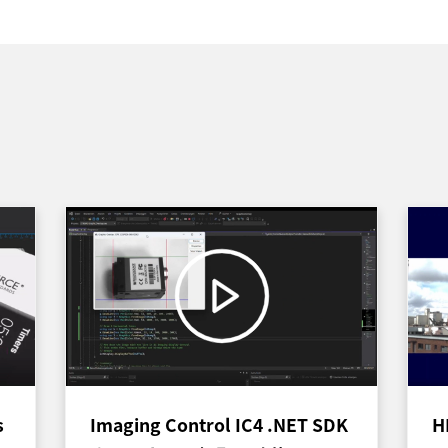
s
Imaging Control IC4 .NET SDK
H