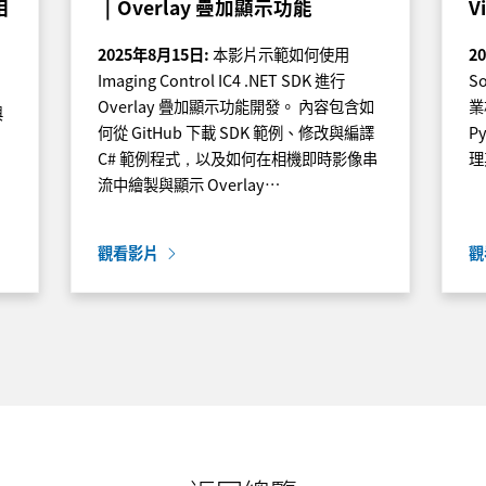
相
｜Overlay 疊加顯示功能
V
2025年8月15日:
本影片示範如何使用
2
Imaging Control IC4 .NET SDK 進行
So
Overlay 疊加顯示功能開發。 內容包含如
業
與
何從 GitHub 下載 SDK 範例、修改與編譯
P
C# 範例程式，以及如何在相機即時影像串
理
流中繪製與顯示 Overlay…
觀看影片
觀