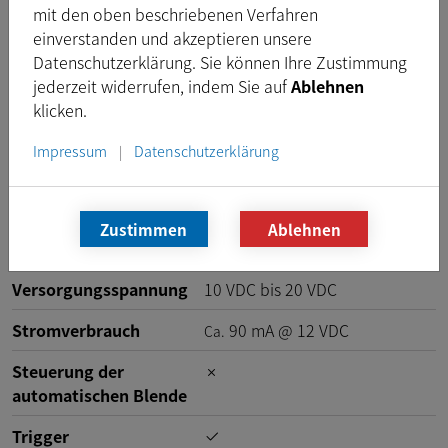
mit den oben beschriebenen Verfahren
Sensorgröße
H: 7,2 mm, V: 5,4 mm
einverstanden und akzeptieren unsere
Datenschutzerklärung. Sie können Ihre Zustimmung
Sensor diagonal
9,0 mm
jederzeit widerrufen, indem Sie auf
Ablehnen
Objektivanschluss
M12x0.5, optional
klicken.
Impressum
Datenschutzerklärung
|
Schnittstelle (elektrisch)
Zustimmen
Ablehnen
Schnittstelle
GMSL2
Versorgungsspannung
10
VDC
bis
20
VDC
Stromverbrauch
90
mA
@
12
VDC
Ca.
Steuerung der
automatischen Blende
Trigger