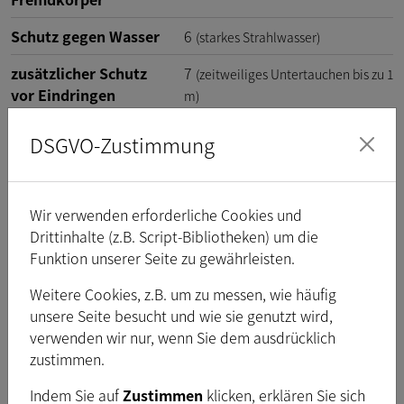
Schutz gegen Wasser
6
(starkes Strahlwasser)
zusätzlicher Schutz
7
(zeitweiliges Untertauchen bis zu 1
vor Eindringen
m)
DSGVO-Zustimmung
Schnittstelle (optisch)
Wir verwenden erforderliche Cookies und
Sensortyp
CMOS
Drittinhalte (z.B. Script-Bibliotheken) um die
Funktion unserer Seite zu gewährleisten.
Spezifikation des
ON Semiconductor AR2020
Sensors
Weitere Cookies, z.B. um zu messen, wie häufig
unsere Seite besucht und wie sie genutzt wird,
Shutter
Rolling
verwenden wir nur, wenn Sie dem ausdrücklich
1
Format
/
inch
zustimmen.
1,8
Pixelgröße
H:
1,4
µm
, V:
1,4
µm
Indem Sie auf
Zustimmen
klicken, erklären Sie sich