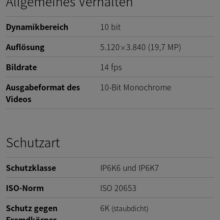
Allgemeines Verhalten
Dynamikbereich
10
bit
Auflösung
5.120
3.840
(
19,7
MP
)
×
Bildrate
14
fps
Ausgabeformat des
10-Bit Monochrome
Videos
Schutzart
Schutzklasse
IP6K6 und IP6K7
ISO-Norm
ISO 20653
Schutz gegen
6K
(staubdicht)
Fremdkörper