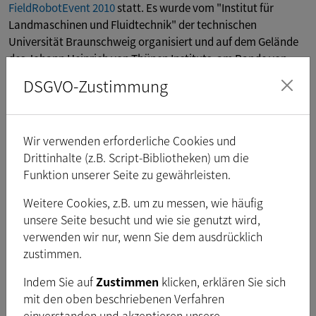
FieldRobotEvent 2010
statt. Es wurde vom "Institut für
Landmaschinen und Fluidtechnik" der technischen
Universität Braunschweig organisiert und auf dem Gelände
des Johann Heinrich von Thünen Instituts, am Rande von
Braunschweig, durchgeführt.
DSGVO-Zustimmung
Wir verwenden erforderliche Cookies und
Drittinhalte (z.B. Script-Bibliotheken) um die
Funktion unserer Seite zu gewährleisten.
Weitere Cookies, z.B. um zu messen, wie häufig
unsere Seite besucht und wie sie genutzt wird,
verwenden wir nur, wenn Sie dem ausdrücklich
zustimmen.
Indem Sie auf
Zustimmen
klicken, erklären Sie sich
mit den oben beschriebenen Verfahren
einverstanden und akzeptieren unsere