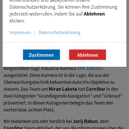
Datenschutzerklärung. Sie können Ihre Zustimmung
jederzeit widerrufen, indem Sie auf
Ablehnen
Der zentrale Teil der Veranstaltung war ein großer
klicken.
Wettbewerb von Agrar-Robotern, die aus Studenten-
Impressum
Datenschutzerklärung
|
Projekten europäischer Universitäten stammten. Die
Roboter mußten verschiedene Aufgaben lösen und wurden
von einer Jury bewertet. Der Agrar-Roboter
CornStar
der
Fakultät für Landwirtschaft und Biologie der
Universität
Zustimmen
Ablehnen
Maribor
(Slovenien) war mit einer von The Imaging Source
hergestellten GigE Industrie-Kamera
DFK 31AG03.I
ausgerüstet. Diese Kamera ist in der Lage, die aus der
Überwachungstechnik bekannten Auto Iris-Objektive zu
steuern. Das Team um
Miran Lakota
hat
CornStar
in den
zwei Kategorien "Grundlegende Navigation" und "Unkraut"
präsentiert. In diesen Kategorien belegte das Team den
vierten bzw. achten Platz.
Wir bedanken uns sehr herzlich bei
Jurij Rakun
, dem
CornStar
Team-Mitglied, der uns die Informationen über die