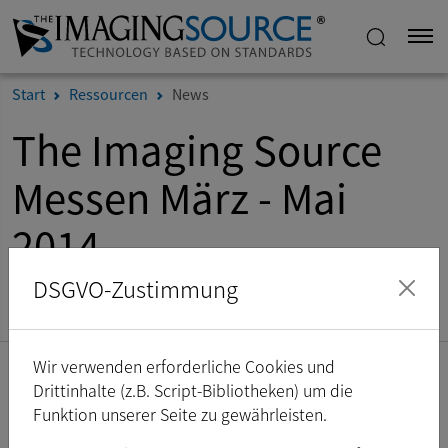
Start
Ressourcen
News
The Imaging Source
Messen März - Mai
2014
DSGVO-Zustimmung
Veröffentlicht am 12. Februar 2014.
Wir verwenden erforderliche Cookies und
Auf diesen Messen wird The Imaging Source von März - Mai
Drittinhalte (z.B. Script-Bibliotheken) um die
2014 vertreten sein:
Funktion unserer Seite zu gewährleisten.