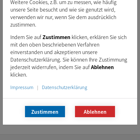
SIAF 2014
, Guangzhou-China, 3. - 5. März 2014
Weitere Cookies, z.B. um zu messen, wie häufig
unsere Seite besucht und wie sie genutzt wird,
Aimex Korea
, Seoul-Korea, 4. - 7. März 2014
verwenden wir nur, wenn Sie dem ausdrücklich
Vision China
, Shanghai-China, 18. - 20. März 2014
zustimmen.
Intertraffic Amsterdam
, Amsterdam-Niederlande, 25. -
Indem Sie auf
Zustimmen
klicken, erklären Sie sich
28. März 2014
mit den oben beschriebenen Verfahren
Expo Control
, Moskau-Russland, 22 - 24. April 2014
einverstanden und akzeptieren unsere
Vision Boston
, Boston-Massachusetts, 15. - 17. April
Datenschutzerklärung. Sie können Ihre Zustimmung
2014
jederzeit widerrufen, indem Sie auf
Ablehnen
klicken.
SPS IPC Drives
, Parma-Italien, 20. - 22. Mai 2014
Impressum
Datenschutzerklärung
|
Besuchen Sie uns an unserem Stand, wir freuen uns Sie
persönlich informieren und beraten zu können. Natürlich
sind wir auch jederzeit telefonisch oder per E-Mail für Sie da:
Kontakt
.
Zustimmen
Ablehnen