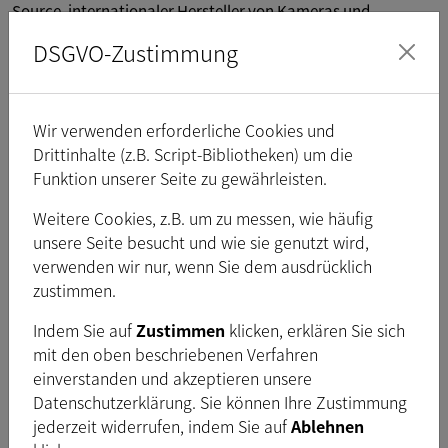
Source, internationaler Hersteller von Kameras und
Software für die industrielle Bildverarbeitung, stellt eine neue
DSGVO-Zustimmung
Kameraserie mit dem Sony Full HD Sensor IMX174 bereit.
Die Kameras bestechen durch eine außergewöhnlich gute
Bildqualität bei hoher Lichtempfindlichkeit und sind somit
Wir verwenden erforderliche Cookies und
beispielsweise zur Aufnahme von schwach fluoreszierenden
Drittinhalte (z.B. Script-Bibliotheken) um die
Substanzen geeignet. Die Kameras werden in einem
Funktion unserer Seite zu gewährleisten.
kompakten und robusten Industriegehäuse mit C/CS-Mount
Weitere Cookies, z.B. um zu messen, wie häufig
ausgeliefert und sind mit GigE (PoE) oder USB3-Interface in
unsere Seite besucht und wie sie genutzt wird,
Monochrom und Farbe erhältlich. Bei Full HD erreichen die
verwenden wir nur, wenn Sie dem ausdrücklich
Kameras eine maximale Bildrate von 60 fps, bei VGA-
zustimmen.
Auflösung bis zu 120 Bilder pro Sekunde. Zusätzlich im
Lieferumfang enthalten sind außerdem ein Barcode SDK als
Indem Sie auf
Zustimmen
klicken, erklären Sie sich
auch ein Tool zur On-Screen-Vermessung und
mit den oben beschriebenen Verfahren
Bildakquisition. Mit integriertem HDR/WDR (High/Wide
einverstanden und akzeptieren unsere
Dynamic Range) und einer Auflösung von VGA bis Full HD sind
Datenschutzerklärung. Sie können Ihre Zustimmung
die Kameras besonders für anspruchsvolle Aufgaben in der
jederzeit widerrufen, indem Sie auf
Ablehnen
Mikroskopie, Automatisierung, Qualitätssicherung, Medizin,