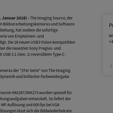
 Januar 2018) -
The Imaging Source, der
von Bildverarbeitungskameras und Software
P
arbeitung, hat soeben die sofortige
A
erie von Einplatinen- und
+
igt. Die 18 neuen USB3 Vision-kompatiblen
er die neuesten Sony Pregius- und
USB 3.1 (Gen. 1) reversiblem Type-C-
meras der "37er Serie" von The Imaging
 Dynamik und brillanter Farbwiedergabe
nsoren IMX287/IMX273 wurden speziell für
tungsaufgaben entwickelt. So liefert der
,4 MP Auflösung und 600 fps bei VGA
flösungen lässt sich die Bildwiederholrate