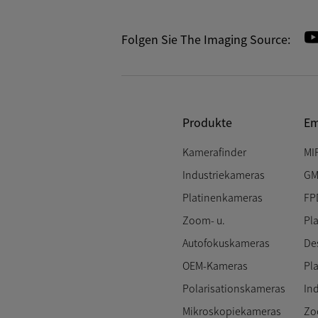
Folgen Sie The Imaging Source:
Produkte
Em
Kamerafinder
MI
Industriekameras
GM
Platinenkameras
FP
Zoom- u.
Pl
Autofokuskameras
De
OEM-Kameras
Pl
Polarisationskameras
In
Mikroskopiekameras
Zo