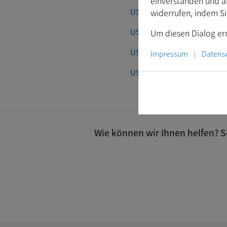
einverstanden und a
USB 3.1 Farb-Industriekam
widerrufen, indem S
USB 3.1 Monochrom-Indust
Um diesen Dialog ern
USB 3.1 Farb-Platinenkame
Impressum
Datens
|
USB 3.1 Monochrom-Plati
Wie können wir Ihnen helfen? Se