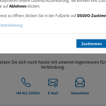
kzeptieren unsere Datenschutzerklärung. Sie können Ihre Zus
era
ie auf
Ablehnen
klicken.
riekamera
eut zu öffnen, klicken Sie in der Fußzeile auf
DSGVO-Zustim
ra
chutzerklärung
nenkamera
Zustimmen
tzen Sie sich noch heute mit unseren Ingenieuren für 
Verbindung.
+49 421 335910
E-Mail
Newsletter