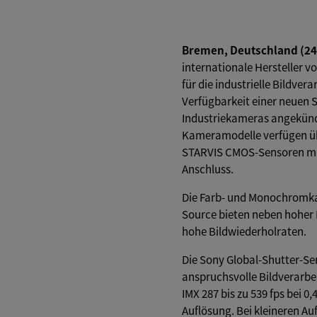
Bremen, Deutschland (24.
internationale Hersteller 
für die industrielle Bildver
Verfügbarkeit einer neuen S
Industriekameras angekünd
Kameramodelle verfügen üb
STARVIS CMOS-Sensoren mit 
Anschluss.
Die Farb- und Monochromka
Source bieten neben hoher
hohe Bildwiederholraten.
Die Sony Global-Shutter-Se
anspruchsvolle Bildverarbei
IMX 287 bis zu 539 fps bei 0
Auflösung. Bei kleineren Au