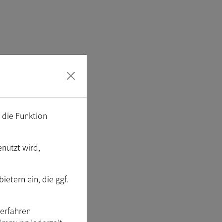
m die Funktion
enutzt wird,
etern ein, die ggf.
Verfahren