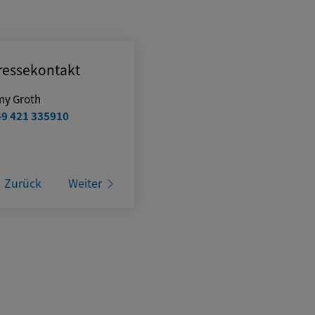
ressekontakt
my Groth
49 421 335910
Zurück
Weiter