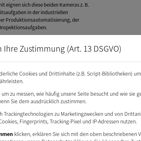
t eignen sich diese beiden Kameras z. B.
tsaufgaben in der industriellen
 der Produktionsautomatisierung, der
 Inspektionsaufgaben.
Platinenkameras von (30 x 30 x 12 mm) und
n Ihre Zustimmung (Art. 13 DSGVO)
t ermöglichen eine einfache Integration in
gen. Das gute Preis-/Leistungsverhältnis
für Embedded Machine Vision interessant.
ügen über eine kompakte und robuste
erliche Cookies und Drittinhalte (z.B. Script-Bibliotheken) u
mm) mit C/CS oder S-mount Anschluss.
ährleisten.
 zudem kostenlose Software-Tools und SDKs
. um zu messen, wie häufig unsere Seite besucht und wie sie g
ttformen. Dazu zählen neben dem" IC
wenn Sie dem ausdrücklich zustimmen.
er Endbenutzer-Software "IC Capture" für
oftware "IC 3D" für die 3D-
h Trackingtechnologien zu Marketingzwecken und von Drittanbi
Software "IC Measure" eignet sich für die
ookies, Fingerprints, Tracking-Pixel und IP-Adressen nutzen.
creen Vermessung und "IC Barcode" ist ein
immen
klicken, erklären Sie sich mit den oben beschriebenen 
ode-Erkennung.