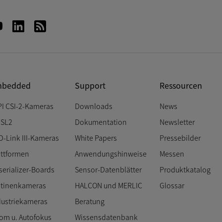
bedded
Support
Ressourcen
PI CSI-2-Kameras
Downloads
News
SL2
Dokumentation
Newsletter
D-Link III-Kameras
White Papers
Pressebilder
attformen
Anwendungshinweise
Messen
serializer-Boards
Sensor-Datenblätter
Produktkatalog
atinenkameras
HALCON und MERLIC
Glossar
dustriekameras
Beratung
om u. Autofokus
Wissensdatenbank