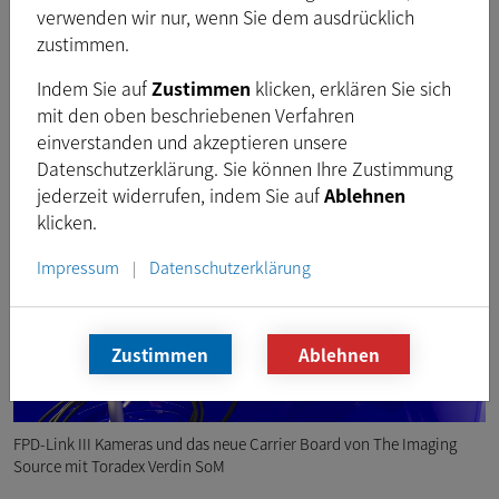
Optionales 2-Kanal FPD-Link III Tochterboard
verwenden wir nur, wenn Sie dem ausdrücklich
zustimmen.
2x USB 3-Schnittstellen
HDMI und MIPI DSI Display-Anschlüsse
Indem Sie auf
Zustimmen
klicken, erklären Sie sich
mit den oben beschriebenen Verfahren
GPIO, I²C, SPI, UART, CAN-Anschlüsse
einverstanden und akzeptieren unsere
Datenschutzerklärung. Sie können Ihre Zustimmung
jederzeit widerrufen, indem Sie auf
Ablehnen
klicken.
Impressum
Datenschutzerklärung
|
Zustimmen
Ablehnen
FPD-Link III Kameras und das neue Carrier Board von The Imaging
Source mit Toradex Verdin SoM