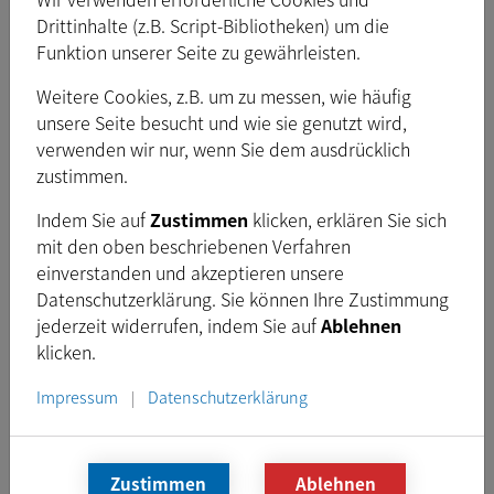
Drittinhalte (z.B. Script-Bibliotheken) um die
Funktion unserer Seite zu gewährleisten.
Weitere Cookies, z.B. um zu messen, wie häufig
unsere Seite besucht und wie sie genutzt wird,
verwenden wir nur, wenn Sie dem ausdrücklich
zustimmen.
Indem Sie auf
Zustimmen
klicken, erklären Sie sich
mit den oben beschriebenen Verfahren
Aktuelle Release von IC Imaging Control 4: Volle Unterstützung für die
einverstanden und akzeptieren unsere
USB3 Vision-Kameras von The Imaging Source
Datenschutzerklärung. Sie können Ihre Zustimmung
jederzeit widerrufen, indem Sie auf
Ablehnen
Unser Software-Team hat außerdem die Firmware für USB3
klicken.
Vision-Kameras um erweiterte Funktionen wie Ereignisse und
Chunk-Daten erweitert, die eine Vielzahl neuer
Impressum
Datenschutzerklärung
|
Bildverarbeitungsanwendungen ermöglichen*. Darüber
hinaus haben wir zusätzliche Interoperabilitätsbibliotheken
aufgenommen, die die Kompatibilität mit verschiedener
Zustimmen
Ablehnen
Software von Drittanbietern erweitern und den Benutzern