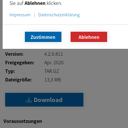
Sie auf
Ablehnen
klicken.
Download
Impressum
Datenschutzerklärung
|
Zustimmen
Ablehnen
Platform:
Linux-arm64
neueste
Version:
4.2.0.811
Freigegeben:
Apr. 2026
Typ:
TAR.GZ
Dateigröße:
13,3
MB
Download
Voraussetzungen