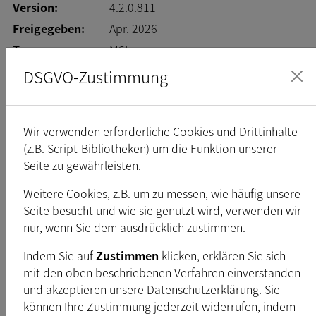
Version:
4.2.0.811
Freigegeben:
Apr. 2026
Typ:
MSI
Dateigröße:
22,4
MB
DSGVO-Zustimmung
Download
Wir verwenden erforderliche Cookies und Drittinhalte
(z.B. Script-Bibliotheken) um die Funktion unserer
Seite zu gewährleisten.
Weitere Cookies, z.B. um zu messen, wie häufig unsere
Platform:
Linux-amd64
neueste
Seite besucht und wie sie genutzt wird, verwenden wir
nur, wenn Sie dem ausdrücklich zustimmen.
Version:
4.2.0.811
Freigegeben:
Apr. 2026
Indem Sie auf
Zustimmen
klicken, erklären Sie sich
Typ:
TAR.GZ
mit den oben beschriebenen Verfahren einverstanden
und akzeptieren unsere Datenschutzerklärung. Sie
Dateigröße:
14,1
MB
können Ihre Zustimmung jederzeit widerrufen, indem