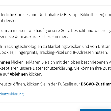
erliche Cookies und Drittinhalte (z.B. Script-Bibliotheken) u
ährleisten.
. um zu messen, wie häufig unsere Seite besucht und wie sie g
wenn Sie dem ausdrücklich zustimmen.
ndere Versionen (1.5.3.3316 …
h Trackingtechnologien zu Marketingzwecken und von Drittanbi
.0.0.2413)
ookies, Fingerprints, Tracking-Pixel und IP-Adressen nutzen.
immen
klicken, erklären Sie sich mit den oben beschriebenen 
kzeptieren unsere Datenschutzerklärung. Sie können Ihre Zus
ie auf
Ablehnen
klicken.
eut zu öffnen, klicken Sie in der Fußzeile auf
DSGVO-Zustim
tzen Sie sich noch heute mit unseren Ingenieuren für 
chutzerklärung
Verbindung.