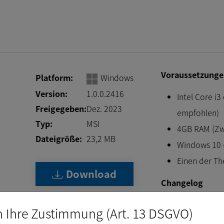
Voraussetzunge
Platform:
Windows
Version:
1.0.0.2416
Intel Core i3
Freigegeben:
Dez. 2023
empfohlen)
Typ:
MSI
4GB RAM (Zw
Dateigröße:
23,2
MB
Windows 10 (
Einen der T
Download
Changelog
Update der Pyth
n Ihre Zustimmung (Art. 13 DSGVO)