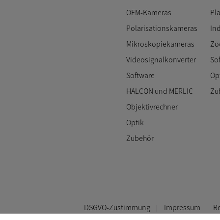
OEM-Kameras
Pl
Polarisationskameras
In
Mikroskopiekameras
Zo
Videosignalkonverter
So
Software
Op
HALCON und MERLIC
Zu
Objektivrechner
Optik
Zubehör
DSGVO-Zustimmung
Impressum
Re
Unternehmenspolitik