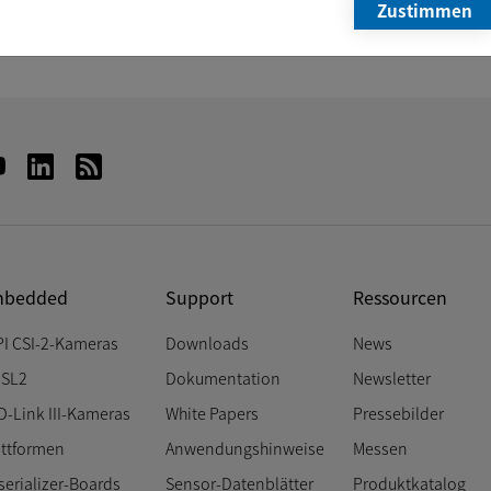
Zustimmen
+49 421 335910
E-Mail
Newsletter
bedded
Support
Ressourcen
PI CSI-2-Kameras
Downloads
News
SL2
Dokumentation
Newsletter
D-Link III-Kameras
White Papers
Pressebilder
attformen
Anwendungshinweise
Messen
serializer-Boards
Sensor-Datenblätter
Produktkatalog