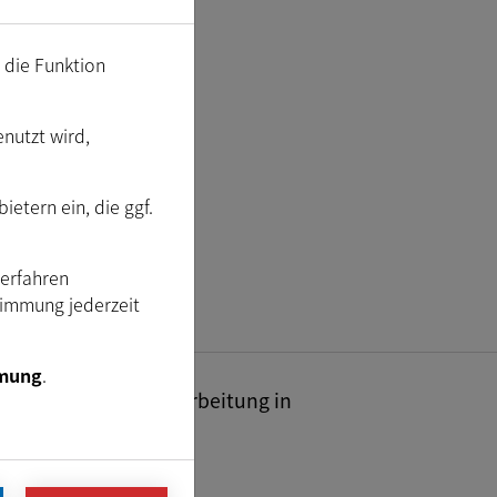
m die Funktion
enutzt wird,
etern ein, die ggf.
Verfahren
timmung jederzeit
mung
.
industrielle Bildverarbeitung in