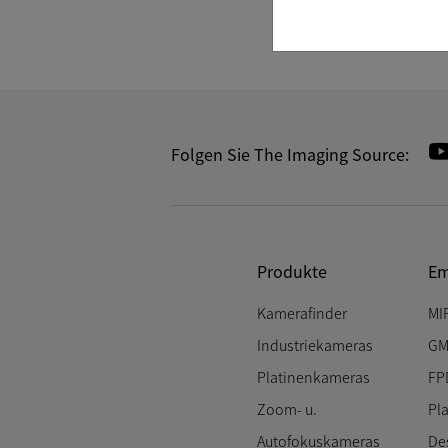
Folgen Sie The Imaging Source:
Produkte
Em
Kamerafinder
MI
Industriekameras
GM
Platinenkameras
FP
Zoom- u.
Pl
Autofokuskameras
De