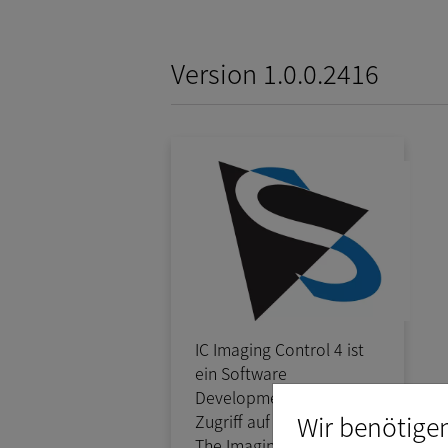
Version 1.0.0.2416
IC Imaging Control 4 ist
ein Software
Development Kit für den
Wir benötige
Zugriff auf Kameras von
The Imaging Source in