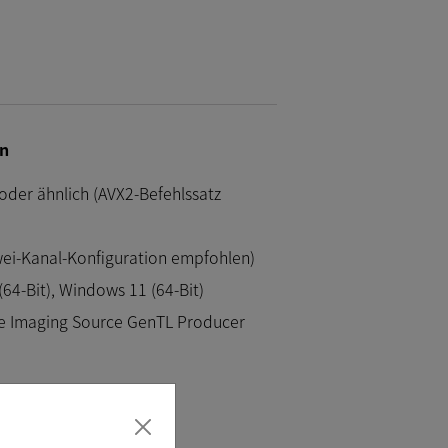
n
 oder ähnlich (AVX2-Befehlssatz
ei-Kanal-Konfiguration empfohlen)
64-Bit), Windows 11 (64-Bit)
he Imaging Source GenTL Producer
on-Dokumentation.