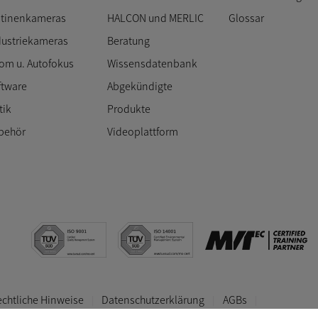
atinenkameras
HALCON und MERLIC
Glossar
dustriekameras
Beratung
om u. Autofokus
Wissensdatenbank
ftware
Abgekündigte
tik
Produkte
behör
Videoplattform
chtliche Hinweise
Datenschutzerklärung
AGBs