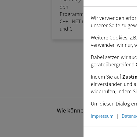
den
Programmiersprachen
Wir verwenden erford
C++, .NET und Python
unserer Seite zu gew
und C
Weitere Cookies, z.B
verwenden wir nur, 
A
Dabei setzen wir auc
1
geräteübergreifend C
Indem Sie auf
Zust
einverstanden und a
widerrufen, indem S
Um diesen Dialog ern
Wie können wir Ihnen helfen? Se
Impressum
Datens
|